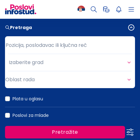
Pretraga
Pozicija, poslodavac ili ključna reč
Pozicija, poslodavac ili ključna reč
Izaberite grad
Grad
Oblast rada
Oblast rada
Plata u oglasu
Poslovi za mlade
Pretražite