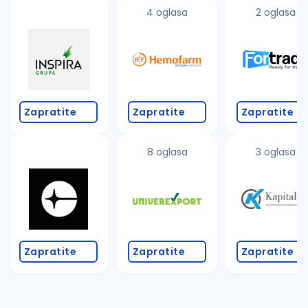
uvajte pretragu
4 oglasa
2 oglasa
Takođe možete da:
proverite pravopisne greške (koristite č, ć, š, đ, ž,
povećajte radijus za odabrani grad
promenite odabrane filtere pretrage
Zapratite
Zapratite
Zapratite
8 oglasa
3 oglasa
Zapratite
Zapratite
Zapratite