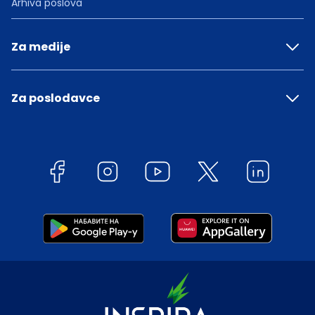
Arhiva poslova
Za medije
Za poslodavce