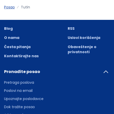
Posao
Tutin
Blog
RSS
O nama
Uslovi korišćenja
Česta pitanja
Obaveštenje o
privatnosti
Kontaktirajte nas
Pronađite posao
Pretraga poslova
Poslovi na email
Upoznajte poslodavce
Dok tražite posao