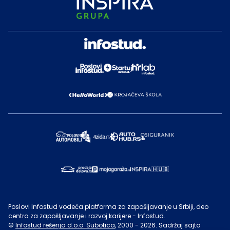
Poslovi Infostud vodeća platforma za zapošljavanje u Srbiji, deo
centra za zapošljavanje i razvoj karijere - Infostud.
©
Infostud rešenja d.o.o. Subotica
, 2000 -
2026
. Sadržaj sajta