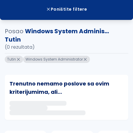
Poništite filtere
Posao
Windows System Adminis...
Tutin
(0 rezultata)
Tutin
Windows System Administrator
Trenutno nemamo poslove sa ovim
kriterijumima, ali...
Ako sačuvate ovu pretragu, obavestićemo vas putem 