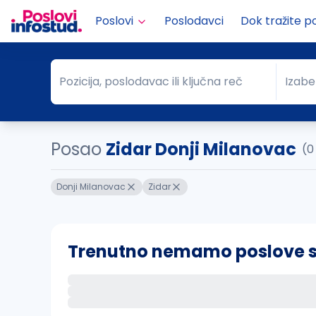
Poslovi
Poslodavci
Dok tražite p
Pozicija, poslodavac ili ključna reč
Izabe
Pozicija, poslodavac ili ključna reč
Grad
Posao
Zidar Donji Milanovac
(0
Donji Milanovac
Zidar
Trenutno nemamo poslove sa 
Ako sačuvate ovu pretragu, obavestićemo va