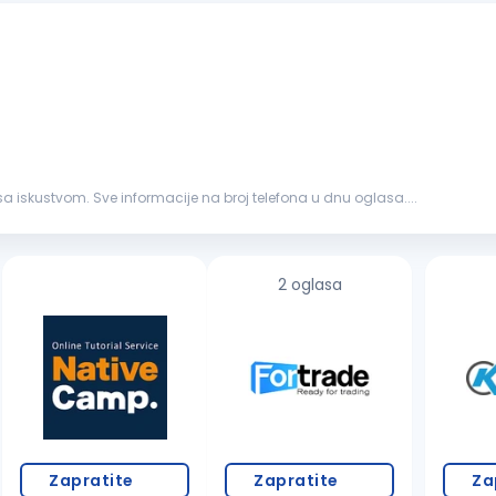
a iskustvom. Sve informacije na broj telefona u dnu oglasa....
2 oglasa
Zapratite
Zapratite
Za