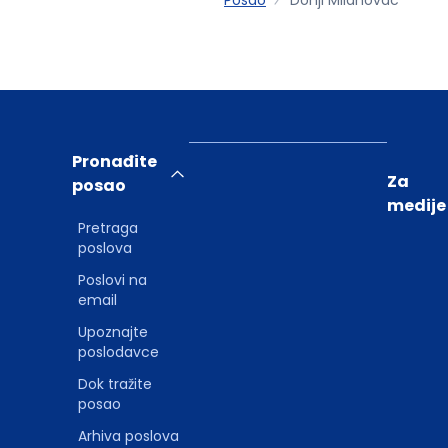
Pronađite
Za
posao
medije
Pretraga
poslova
Poslovi na
email
Upoznajte
poslodavce
Dok tražite
posao
Arhiva poslova