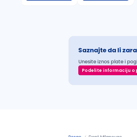
Saznajte da li zara
Unesite iznos plate i pog
Podelite informaciju o 
Posao
Donji Milanovac