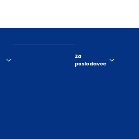
Za
poslodavce