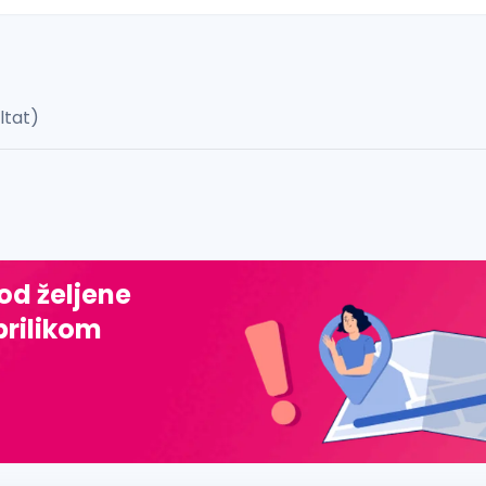
ultat)
 š, đ, ž, dž)
 od željene
prilikom