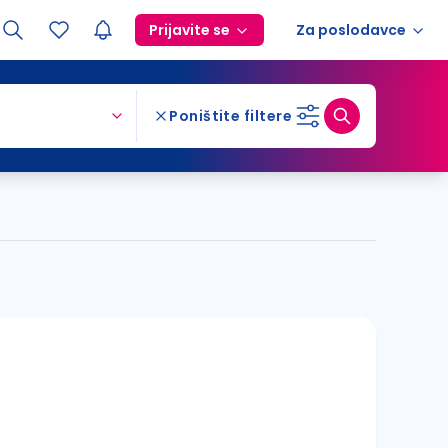
Prijavite se
Za poslodavce
Poništite filtere