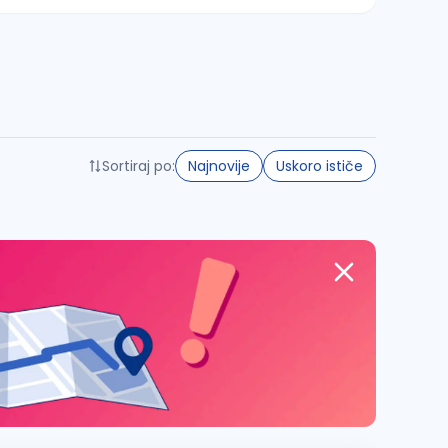
Sortiraj po:
Najnovije
Uskoro ističe