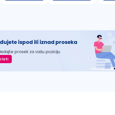
đujete ispod ili iznad proseka
ledajte prosek za vašu poziciju
plati