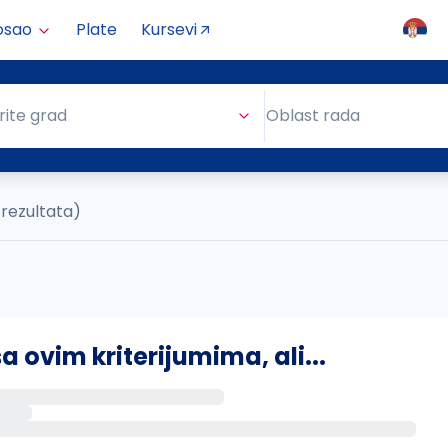
osao
Plate
Kursevi
Oblast rada
rite grad
Oblast rada
 rezultata)
ovim kriterijumima, ali...
s putem email-a kada se pojave novi poslovi.