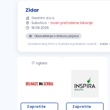
Zidar
Gestrim d.o.o.
Subotica
-
Izvan pretražene lokacije
18.08.2026
Obaveštenje o statusu prijave
...Građevinskoj firmi iz Subotice potreban radnik -
zidar
s
17 oglasa
Zapratite
Zapratite