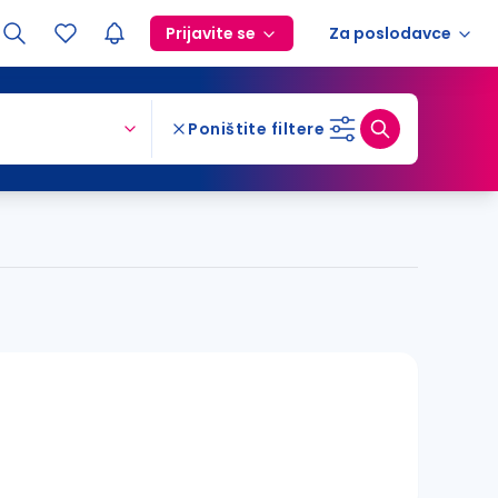
Prijavite se
Za poslodavce
Poništite filtere