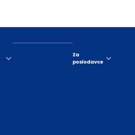
Za
poslodavce