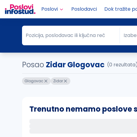
Poslovi
Poslodavci
Dok tražite p
Pozicija, poslodavac ili ključna reč
Izabe
Pozicija, poslodavac ili ključna reč
Grad
Posao
Zidar Glogovac
(0 rezultata
Glogovac
Zidar
Trenutno nemamo poslove sa 
Ako sačuvate ovu pretragu, obavestićemo va