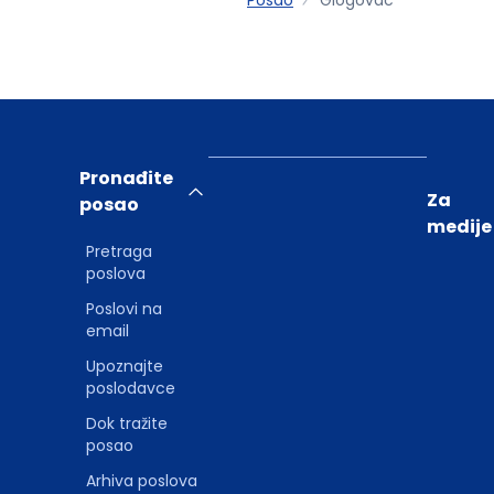
Pronađite
Za
posao
medije
Pretraga
poslova
Poslovi na
email
Upoznajte
poslodavce
Dok tražite
posao
Arhiva poslova