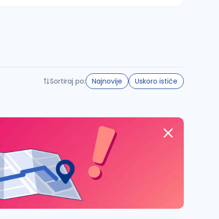
Sortiraj po:
Najnovije
Uskoro ističe