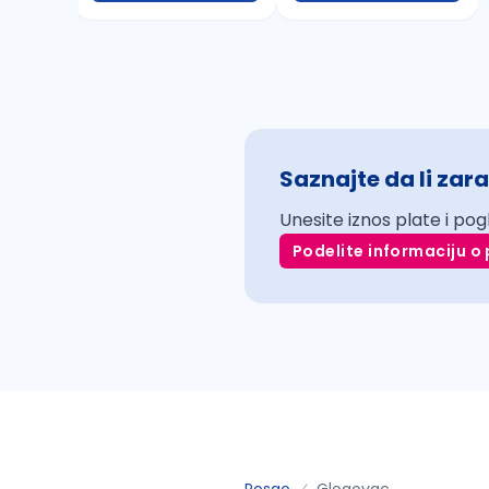
Saznajte da li zara
Unesite iznos plate i pog
Podelite informaciju o 
Posao
Glogovac