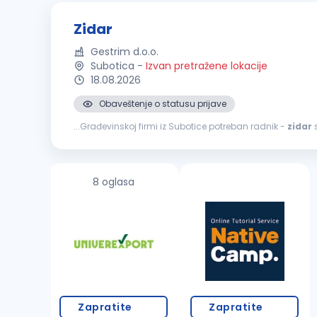
Zidar
Gestrim d.o.o.
Subotica
-
Izvan pretražene lokacije
18.08.2026
Obaveštenje o statusu prijave
...Građevinskoj firmi iz Subotice potreban radnik -
zidar
s
8 oglasa
Zapratite
Zapratite