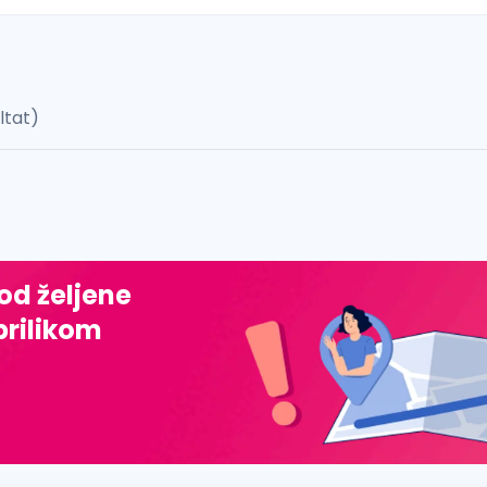
ultat)
 š, đ, ž, dž)
 od željene
prilikom