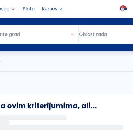
osao
Plate
Kursevi
Oblast rada
rite grad
Oblast rada
)
ovim kriterijumima, ali...
s putem email-a kada se pojave novi poslovi.