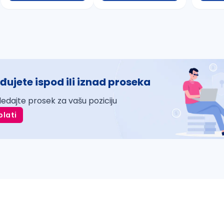
đujete ispod ili iznad proseka
ledajte prosek za vašu poziciju
plati