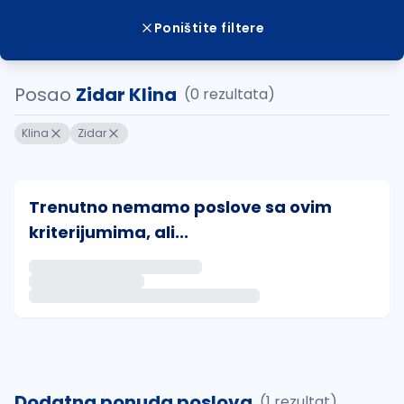
Poništite filtere
Posao
Zidar Klina
(0 rezultata)
Klina
Zidar
Trenutno nemamo poslove sa ovim
kriterijumima, ali...
Ako sačuvate ovu pretragu, obavestićemo vas putem 
uvajte pretragu
Dodatna ponuda poslova
(1 rezultat)