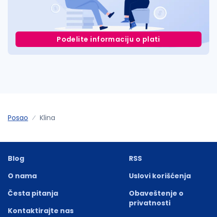
Podelite informaciju o plati
Posao
Klina
Blog
RSS
O nama
Uslovi korišćenja
Česta pitanja
Obaveštenje o
privatnosti
Kontaktirajte nas