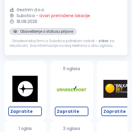
Gestrim d.o.o.
Subotica
-
Izvan pretražene lokacije
18.08.2026
Obaveštenje o statusu prijave
...Građevinskoj firmi iz Subotice potreban radnik -
zidar
sa
iskustvom. Sve informacije na broj telefona u dnu oglasa....
11 oglasa
Zapratite
Zapratite
Zapratite
1 oglas
3 oglasa