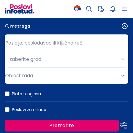
Pretraga
Pozicija, poslodavac ili ključna reč
Pozicija, poslodavac ili ključna reč
Izaberite grad
Grad
Oblast rada
Oblast rada
Plata u oglasu
Poslovi za mlade
Pretražite