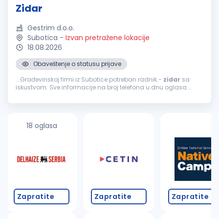
Zidar
Gestrim d.o.o.
Subotica
-
Izvan pretražene lokacije
18.08.2026
Obaveštenje o statusu prijave
...Građevinskoj firmi iz Subotice potreban radnik -
zidar
sa
iskustvom. Sve informacije na broj telefona u dnu oglasa....
18 oglasa
Zapratite
Zapratite
Zapratite