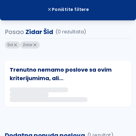
Poništite filtere
Posao
Zidar Šid
(0 rezultata)
Šid
Zidar
Trenutno nemamo poslove sa ovim
kriterijumima, ali...
Ako sačuvate ovu pretragu, obavestićemo vas putem 
uvajte pretragu
Dodatna ponuda poslova
(1 rezultat)