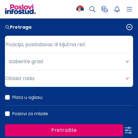
Pretraga
Pozicija, poslodavac ili ključna reč
Pozicija, poslodavac ili ključna reč
Izaberite grad
Grad
Oblast rada
Oblast rada
Plata u oglasu
Poslovi za mlade
Pretražite