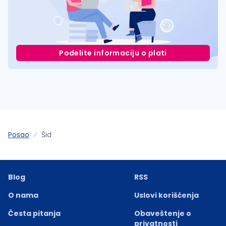
Podelite informaciju o plati
Posao
Šid
Blog
RSS
O nama
Uslovi korišćenja
Česta pitanja
Obaveštenje o
privatnosti