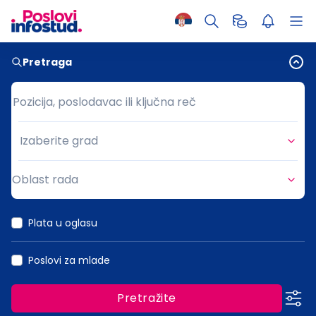
Pretraga
Pozicija, poslodavac ili ključna reč
Pozicija, poslodavac ili ključna reč
Izaberite grad
Grad
Oblast rada
Oblast rada
Plata u oglasu
Poslovi za mlade
Pretražite