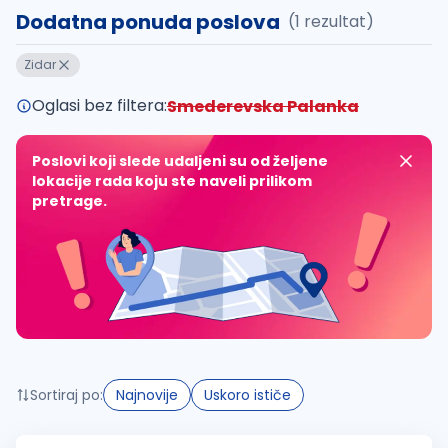
Dodatna ponuda poslova
(1 rezultat)
Takođe možete da:
Zidar
proverite pravopisne greške (koristite č, ć, š, đ, ž,
povećajte radijus za odabrani grad
Oglasi bez filtera:
Smederevska Palanka
promenite odabrane filtere pretrage
Poslovi koji slede udaljeni su od željene
lokacije rada koju ste naveli prilikom
pretrage.
Sortiraj po:
Najnovije
Uskoro ističe