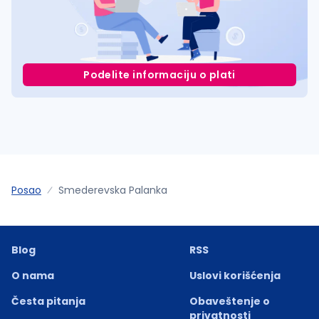
Podelite informaciju o plati
Posao
Smederevska Palanka
Blog
RSS
O nama
Uslovi korišćenja
Česta pitanja
Obaveštenje o
privatnosti