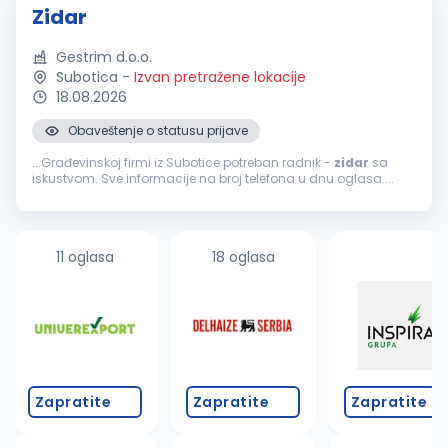
Zidar
Gestrim d.o.o.
Subotica
-
Izvan pretražene lokacije
18.08.2026
Obaveštenje o statusu prijave
...Građevinskoj firmi iz Subotice potreban radnik -
zidar
sa
iskustvom. Sve informacije na broj telefona u dnu oglasa....
11 oglasa
18 oglasa
Zapratite
Zapratite
Zapratite