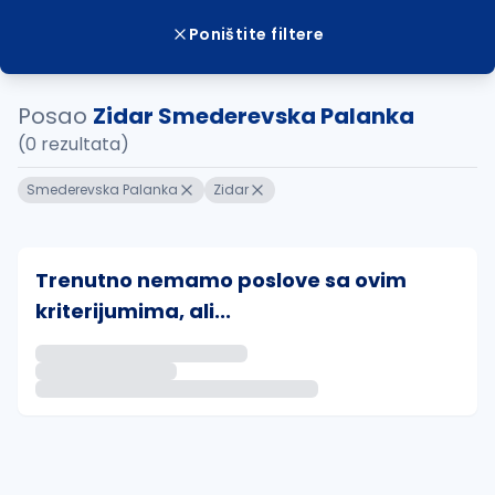
Poništite filtere
Posao
Zidar Smederevska Palanka
(0 rezultata)
Smederevska Palanka
Zidar
Trenutno nemamo poslove sa ovim
kriterijumima, ali...
Ako sačuvate ovu pretragu, obavestićemo vas putem 
uvajte pretragu