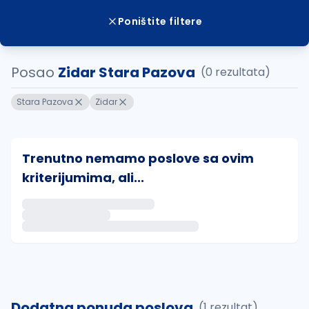
Poništite filtere
Posao
Zidar Stara Pazova
(0 rezultata)
Stara Pazova
Zidar
Trenutno nemamo poslove sa ovim
kriterijumima, ali...
Ako sačuvate ovu pretragu, obavestićemo vas putem 
uvajte pretragu
Dodatna ponuda poslova
(1 rezultat)