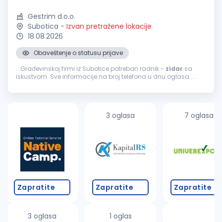
Gestrim d.o.o.
Subotica
-
Izvan pretražene lokacije
18.08.2026
Obaveštenje o statusu prijave
...Građevinskoj firmi iz Subotice potreban radnik -
zidar
sa
iskustvom. Sve informacije na broj telefona u dnu oglasa....
3 oglasa
7 oglasa
Zapratite
Zapratite
Zapratite
3 oglasa
1 oglas