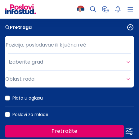
Pretraga
Pozicija, poslodavac ili ključna reč
Pozicija, poslodavac ili ključna reč
Izaberite grad
Grad
Oblast rada
Oblast rada
Plata u oglasu
Poslovi za mlade
Pretražite