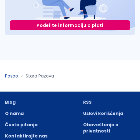
Podelite informaciju o plati
Posao
Stara Pazova
Blog
RSS
O nama
Uslovi korišćenja
Česta pitanja
Obaveštenje o
privatnosti
Kontaktirajte nas