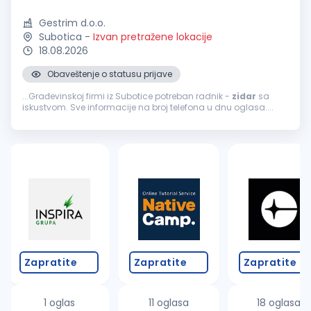
Gestrim d.o.o.
Subotica
-
Izvan pretražene lokacije
18.08.2026
Obaveštenje o statusu prijave
...Građevinskoj firmi iz Subotice potreban radnik -
zidar
sa
iskustvom. Sve informacije na broj telefona u dnu oglasa....
Zapratite
Zapratite
Zapratite
1 oglas
11 oglasa
18 oglasa