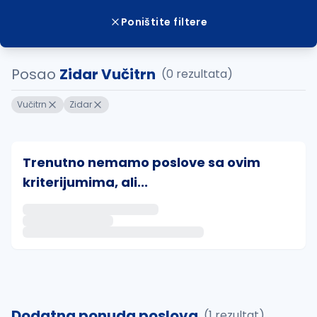
Poništite filtere
Posao
Zidar Vučitrn
(0 rezultata)
Vučitrn
Zidar
Trenutno nemamo poslove sa ovim
kriterijumima, ali...
Ako sačuvate ovu pretragu, obavestićemo vas putem 
uvajte pretragu
Dodatna ponuda poslova
(1 rezultat)