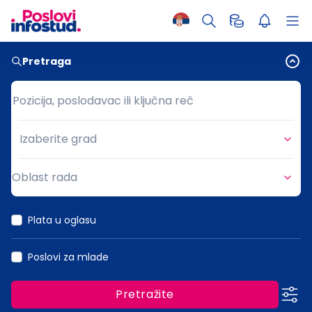
Pretraga
Pozicija, poslodavac ili ključna reč
Pozicija, poslodavac ili ključna reč
Izaberite grad
Grad
Oblast rada
Oblast rada
Plata u oglasu
Poslovi za mlade
Pretražite