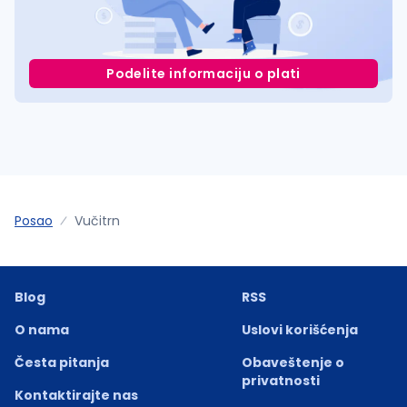
Podelite informaciju o plati
Posao
Vučitrn
Blog
RSS
O nama
Uslovi korišćenja
Česta pitanja
Obaveštenje o
privatnosti
Kontaktirajte nas