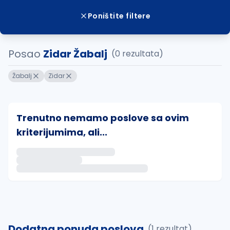
Poništite filtere
Posao
Zidar Žabalj
(0 rezultata)
Žabalj
Zidar
Trenutno nemamo poslove sa ovim
kriterijumima, ali...
Ako sačuvate ovu pretragu, obavestićemo vas putem 
uvajte pretragu
Dodatna ponuda poslova
(1 rezultat)