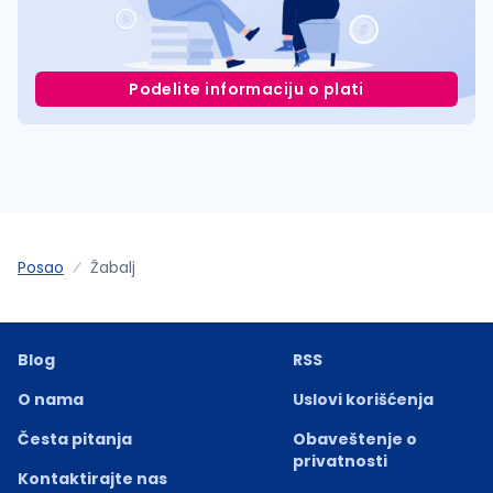
Podelite informaciju o plati
Posao
Žabalj
Blog
RSS
O nama
Uslovi korišćenja
Česta pitanja
Obaveštenje o
privatnosti
Kontaktirajte nas