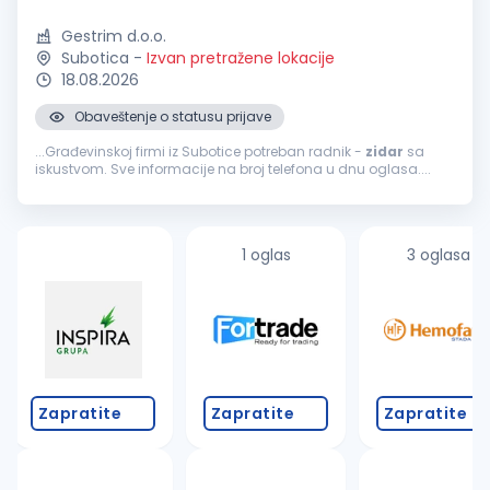
Gestrim d.o.o.
Subotica
-
Izvan pretražene lokacije
18.08.2026
Obaveštenje o statusu prijave
...Građevinskoj firmi iz Subotice potreban radnik -
zidar
sa
iskustvom. Sve informacije na broj telefona u dnu oglasa....
1 oglas
3 oglasa
Zapratite
Zapratite
Zapratite