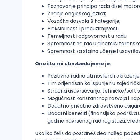
Poznavanje principa rada dizel motora,
Znanje engleskog jezika;
Vozačka dozvola B kategorije;
Fleksibilnost i preduzimljivost;
Temeljnost i odgovornost u radu;
Spremnost na rad u dinamici terensko
Spremnost za stalno učenje i usavršav
Ono što mi obezbeđujemo je:
Pozitivna radna atmosfera i okruženje
Tim orijentisan ka ispunjenju zajednič
Stručna usavršavanja, tehničke/soft s
Mogućnost konstantnog razvoja i napr
Dodatno privatno zdravstveno osigura
Dodatni benefiti (finansijska podrška
godine navršenog radnog staža, vredn
Ukoliko želiš da postaneš deo našeg pobedn