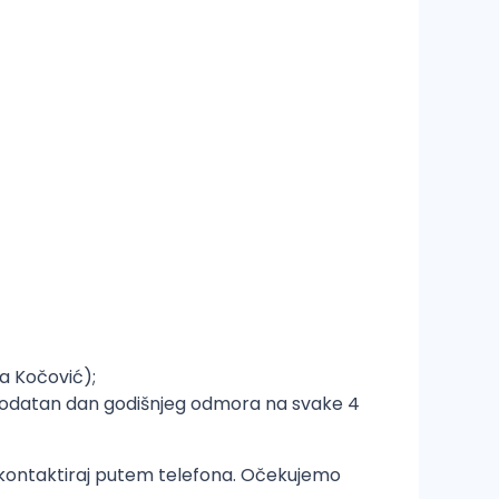
a Kočović);
, dodatan dan godišnjeg odmora na svake 4
s kontaktiraj putem telefona. Očekujemo