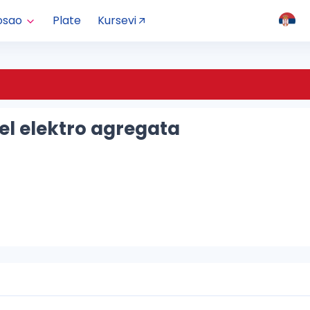
osao
Plate
Kursevi
el elektro agregata