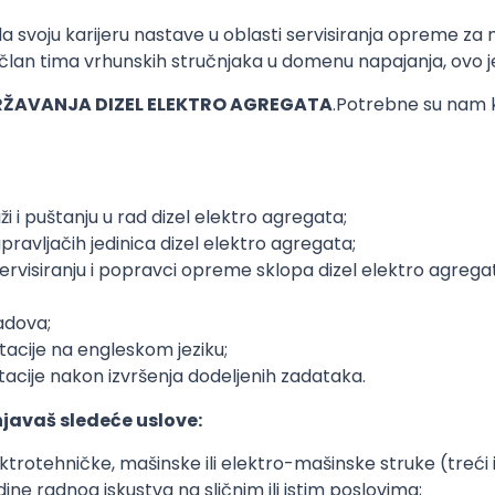
a svoju karijeru nastave u oblasti servisiranja opreme za n
član tima vrhunskih stručnjaka u domenu napajanja, ovo je
RŽAVANJA DIZEL ELEKTRO AGREGATA
.Potrebne su nam k
ži i puštanju u rad dizel elektro agregata;
avljačih jedinica dizel elektro agregata;
ervisiranju i popravci opreme sklopa dizel elektro agrega
adova;
acije na engleskom jeziku;
acije nakon izvršenja dodeljenih zadataka.
njavaš sledeće uslove:
otehničke, mašinske ili elektro-mašinske struke (treći il
dine radnog iskustva na sličnim ili istim poslovima;