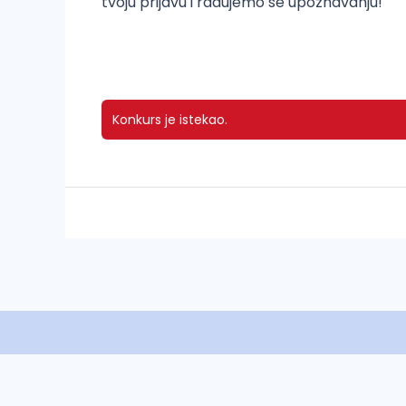
tvoju prijavu i radujemo se upoznavanju!
Konkurs je istekao.