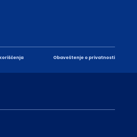
 korišćenja
Obaveštenje o privatnosti