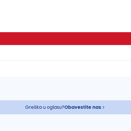
Greška u oglasu?
Obavestite nas