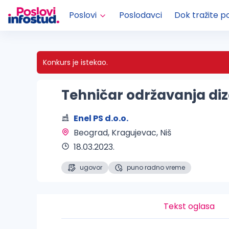
Poslovi
Poslodavci
Dok tražite p
Konkurs je istekao.
Tehničar održavanja diz
Enel PS d.o.o.
Beograd, Kragujevac, Niš 
18.03.2023.
ugovor
puno radno vreme
Tekst oglasa