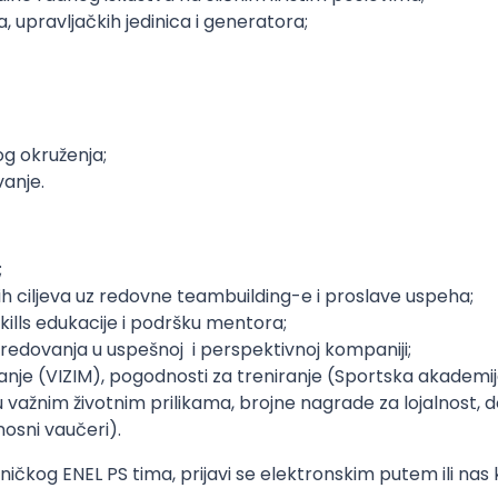
 upravljačkih jedinica i generatora;
g okruženja;
anje.
;
kih ciljeva uz redovne teambuilding-e i proslave uspeha;
kills edukacije i podršku mentora;
edovanja u uspešnoj i perspektivnoj kompaniji;
nje (VIZIM), pogodnosti za treniranje (Sportska akademij
 u važnim životnim prilikama, brojne nagrade za lojalnost
osni vaučeri).
ičkog ENEL PS tima, prijavi se elektronskim putem ili na