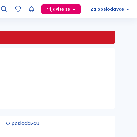
Prijavite se
Za poslodavce
O poslodavcu