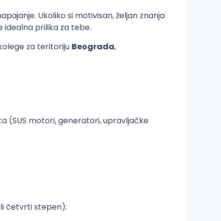
apajanje. Ukoliko si motivisan, željan znanja
 idealna prilika za tebe.
olege za teritoriju
Beograda
,
ta (SUS motori, generatori, upravljačke
i četvrti stepen);