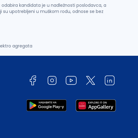
 i odabira kandidata je u nadležnosti poslodavca, a
ji su upotrebljeni u muškom rodu, odnose se bez
lektro agregata