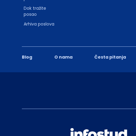
Dok tražite
posao
Arhiva poslova
Blog
O nama
Česta pitanja