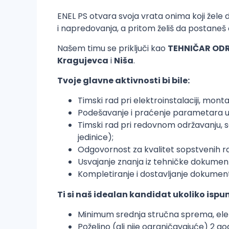
ENEL PS otvara svoja vrata onima koji žele d
i napredovanja, a pritom želiš da postaneš 
Našem timu se priključi kao
TEHNIČAR OD
Kragujevca
i
Niša
.
Tvoje glavne aktivnosti bi bile:
Timski rad pri elektroinstalaciji, monta
Podešavanje i praćenje parametara upr
Timski rad pri redovnom održavanju, s
jedinice);
Odgovornost za kvalitet sopstvenih r
Usvajanje znanja iz tehničke dokument
Kompletiranje i dostavljanje dokument
Ti si naš idealan kandidat ukoliko ispu
Minimum srednja stručna sprema, elektr
Poželjno (ali nije ograničavajuće) 2 go