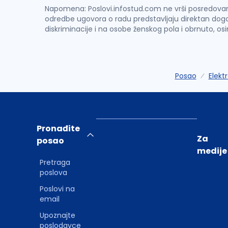
Napomena: Poslovi.infostud.com ne vrši posredovanje 
odredbe ugovora o radu predstavljaju direktan dogo
diskriminacije i na osobe ženskog pola i obrnuto, os
Posao
Elekt
Pronađite
Za
posao
medije
Pretraga
poslova
Poslovi na
email
Upoznajte
poslodavce