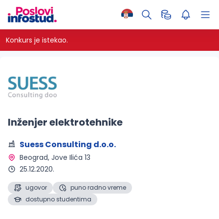
Konkurs je istekao.
Inženjer elektrotehnike
Suess Consulting d.o.o.
Beograd
, Jove Ilića 13
25.12.2020.
ugovor
puno radno vreme
dostupno studentima