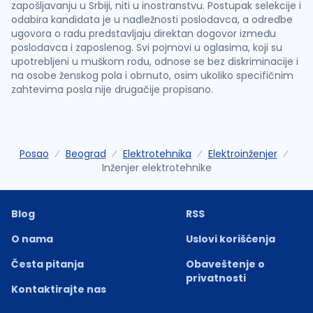
zapošljavanju u Srbiji, niti u inostranstvu. Postupak selekcije i
odabira kandidata je u nadležnosti poslodavca, a odredbe
ugovora o radu predstavljaju direktan dogovor između
poslodavca i zaposlenog. Svi pojmovi u oglasima, koji su
upotrebljeni u muškom rodu, odnose se bez diskriminacije i
na osobe ženskog pola i obrnuto, osim ukoliko specifičnim
zahtevima posla nije drugačije propisano.
Posao
Beograd
Elektrotehnika
Elektroinženjer
Inženjer elektrotehnike
Blog
RSS
O nama
Uslovi korišćenja
Česta pitanja
Obaveštenje o
privatnosti
Kontaktirajte nas