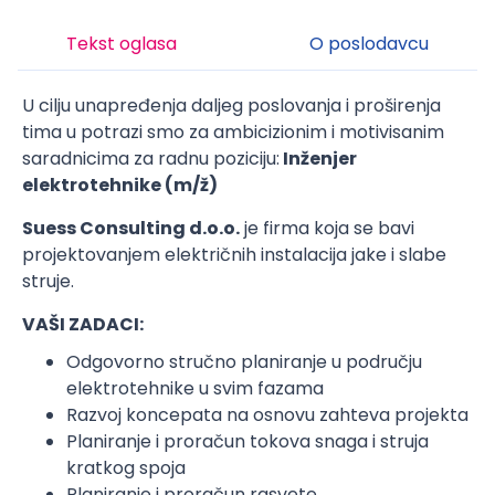
Tekst oglasa
O poslodavcu
U cilju unapređenja daljeg poslovanja i proširenja
tima u potrazi smo za ambicizionim i motivisanim
saradnicima za radnu poziciju:
Inženjer
elektrotehnike (m/ž)
Suess Consulting d.o.o.
je firma koja se bavi
projektovanjem električnih instalacija jake i slabe
struje.
VAŠI ZADACI:
Odgovorno stručno planiranje u području
elektrotehnike u svim fazama
Razvoj koncepata na osnovu zahteva projekta
Planiranje i proračun tokova snaga i struja
kratkog spoja
Planiranje i proračun rasvete