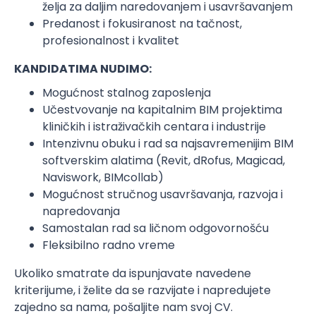
želja za daljim naredovanjem i usavršavanjem
Predanost i fokusiranost na tačnost,
profesionalnost i kvalitet
KANDIDATIMA NUDIMO:
Mogućnost stalnog zaposlenja
Učestvovanje na kapitalnim BIM projektima
kliničkih i istraživačkih centara i industrije
Intenzivnu obuku i rad sa najsavremenijim BIM
softverskim alatima (Revit, dRofus, Magicad,
Naviswork, BIMcollab)
Mogućnost stručnog usavršavanja, razvoja i
napredovanja
Samostalan rad sa ličnom odgovornošću
Fleksibilno radno vreme
Ukoliko smatrate da ispunjavate navedene
kriterijume, i želite da se razvijate i napredujete
zajedno sa nama, pošaljite nam svoj CV.