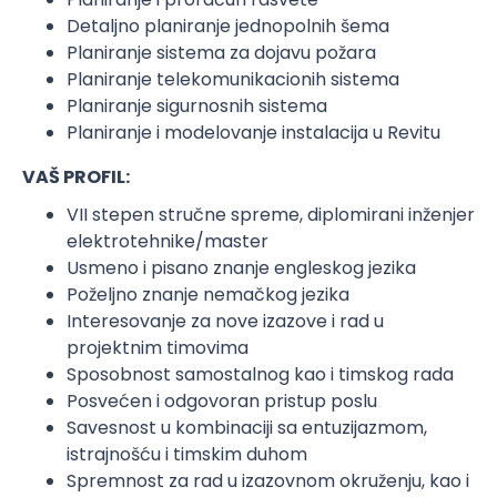
Detaljno planiranje jednopolnih šema
Planiranje sistema za dojavu požara
Planiranje telekomunikacionih sistema
Planiranje sigurnosnih sistema
Planiranje i modelovanje instalacija u Revitu
VAŠ PROFIL:
VII stepen stručne spreme, diplomirani inženjer
elektrotehnike/master
Usmeno i pisano znanje engleskog jezika
Poželjno znanje nemačkog jezika
Interesovanje za nove izazove i rad u
projektnim timovima
Sposobnost samostalnog kao i timskog rada
Posvećen i odgovoran pristup poslu
Savesnost u kombinaciji sa entuzijazmom,
istrajnošću i timskim duhom
Spremnost za rad u izazovnom okruženju, kao i