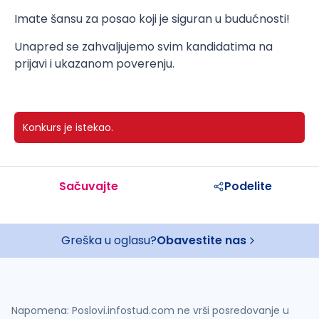
Imate šansu za posao koji je siguran u budućnosti!
Unapred se zahvaljujemo svim kandidatima na
prijavi i ukazanom poverenju.
Konkurs je istekao.
Sačuvajte
Podelite
Greška u oglasu?
Obavestite nas
Napomena: Poslovi.infostud.com ne vrši posredovanje u