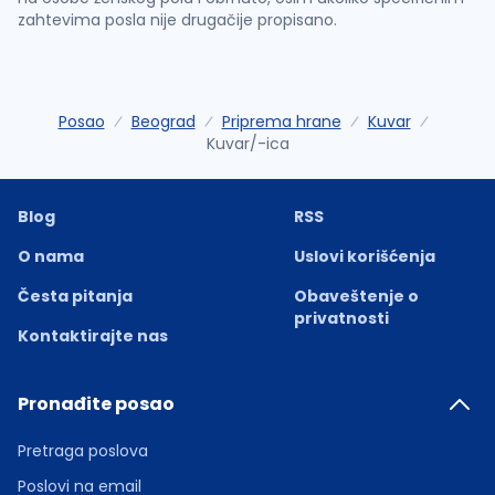
zahtevima posla nije drugačije propisano.
Posao
Beograd
Priprema hrane
Kuvar
Kuvar/-ica
Blog
RSS
O nama
Uslovi korišćenja
Česta pitanja
Obaveštenje o
privatnosti
Kontaktirajte nas
Pronađite posao
Pretraga poslova
Poslovi na email