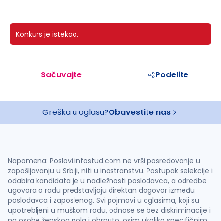
Konkurs je istekao.
Sačuvajte
Podelite
Greška u oglasu?
Obavestite nas
Napomena: Poslovi.infostud.com ne vrši posredovanje u
zapošljavanju u Srbiji, niti u inostranstvu. Postupak selekcije i
odabira kandidata je u nadležnosti poslodavca, a odredbe
ugovora o radu predstavljaju direktan dogovor između
poslodavca i zaposlenog. Svi pojmovi u oglasima, koji su
upotrebljeni u muškom rodu, odnose se bez diskriminacije i
na osobe ženskog pola i obrnuto, osim ukoliko specifičnim