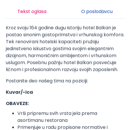
Tekst oglasa
O poslodavcu
Kroz svoju 164 godine dugu istoriju hotel Balkan je
postao sinonim gostoprimstva i vrhunskog komfora.
Tek renovirani hotelski kapaciteti pružaju
jedinstveno iskustvo gostima svojim elegantnim
dizajnom, harmoničnim ambijentom i vrhunskom
uslugom. Posebnu pažnju hotel Balkan posvećuje
ličnom i profesionalnom razvoju svojih zaposlenih.
Postanite deo našeg tima na poziciji:
Kuvar/-ica
OBAVEZE:
Vrši pripremu svih vrsta jela prema
asortimanu restorana
Primenjuje u radu propisane normative i