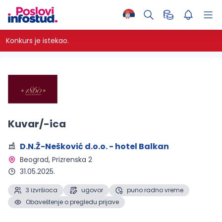
Konkurs je istekao.
Kuvar/-ica
D.N.Ž-Nešković d.o.o. - hotel Balkan
Beograd
, Prizrenska 2
31.05.2025.
3 izvršioca
ugovor
puno radno vreme
Obaveštenje o pregledu prijave