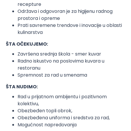
recepture
Održava i odgovoran je za higijenu radnog
prostora i opreme
Prati savremene trendove i inovacije u oblasti
kulinarstva
ŠTA OČEKUJEMO:
Završena srednja škola - smer kuvar
Radno iskustvo na poslovima kuvara u
restoranu
Spremnost za rad u smenama
ŠTA NUDIMO:
Rad u prijatnom ambijentu i pozitivnom
kolektivu,
Obezbeđen topli obrok,
Obezbeđena uniforma i sredstva za rad,
Mogućnost napredovanja