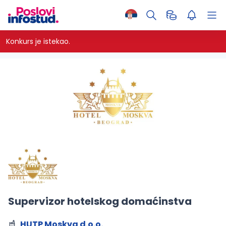
Konkurs je istekao.
Supervizor hotelskog domaćinstva
HUTP Moskva d.o.o.