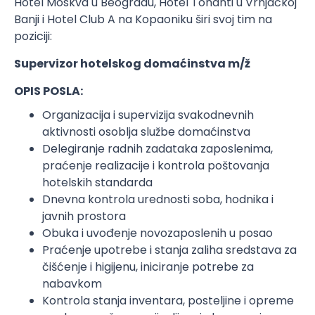
Hotel Moskva u Beogradu, Hotel Tonanti u Vrnjačkoj
Banji i Hotel Club A na Kopaoniku širi svoj tim na
poziciji:
Supervizor hotelskog domaćinstva m/ž
OPIS POSLA:
Organizacija i supervizija svakodnevnih
aktivnosti osoblja službe domaćinstva
Delegiranje radnih zadataka zaposlenima,
praćenje realizacije i kontrola poštovanja
hotelskih standarda
Dnevna kontrola urednosti soba, hodnika i
javnih prostora
Obuka i uvođenje novozaposlenih u posao
Praćenje upotrebe i stanja zaliha sredstava za
čišćenje i higijenu, iniciranje potrebe za
nabavkom
Kontrola stanja inventara, posteljine i opreme