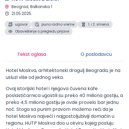
Beograd
, Balkanska 1
21.05.2025.
ugovor
puno radno vreme
1. i 2. smena
Obaveštenje o pregledu prijave
Tekst oglasa
O poslodavcu
Hotel Moskva, arhitektonski dragulj Beograda, je na
usluzi više od jednog veka.
Ovaj istorijski hotel i njegova čuvena kafe
poslastičarnica ugostili su preko 40 miliona gostiju, a
preko 4,5 miliona gostiju je ovde provelo bar jednu
noć. Stoga sa punim pravom možemo reći da je
hotel Moskva najveći i najgostoljubiviji domaćin u
regionu. HUTP Moskva doo u okviru kojeg posluju