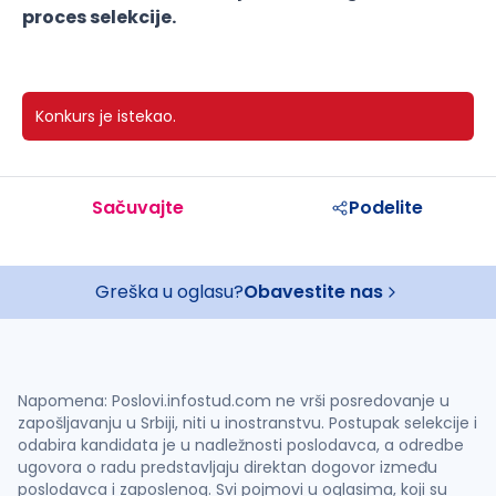
proces selekcije.
Konkurs je istekao.
Sačuvajte
Podelite
Greška u oglasu?
Obavestite nas
Napomena: Poslovi.infostud.com ne vrši posredovanje u
zapošljavanju u Srbiji, niti u inostranstvu. Postupak selekcije i
odabira kandidata je u nadležnosti poslodavca, a odredbe
ugovora o radu predstavljaju direktan dogovor između
poslodavca i zaposlenog. Svi pojmovi u oglasima, koji su