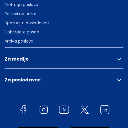
Pretraga poslova
Poslovi na email
Upoznajte poslodavce
Dok tražite posao
Arhiva poslova
Za medije
Za poslodavce