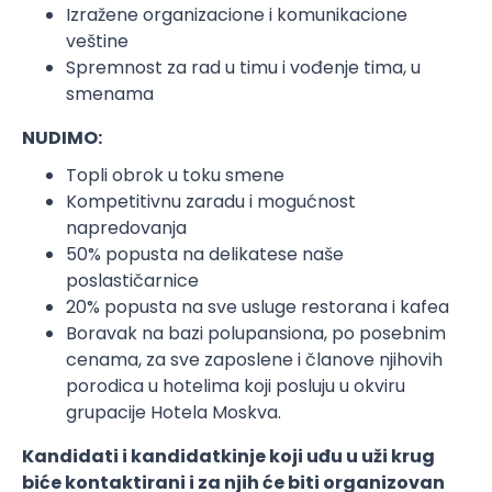
Izražene organizacione i komunikacione
veštine
Spremnost za rad u timu i vođenje tima, u
smenama
NUDIMO:
Topli obrok u toku smene
Kompetitivnu zaradu i mogućnost
napredovanja
50% popusta na delikatese naše
poslastičarnice
20% popusta na sve usluge restorana i kafea
Boravak na bazi polupansiona, po posebnim
cenama, za sve zaposlene i članove njihovih
porodica u hotelima koji posluju u okviru
grupacije Hotela Moskva.
Kandidati i kandidatkinje koji uđu u uži krug
biće kontaktirani i za njih će biti organizovan