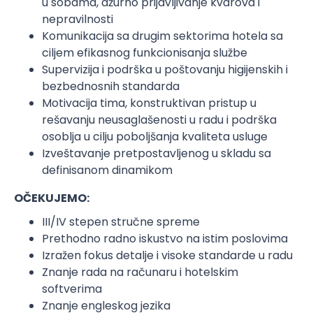
u sobama, ažurno prijavljivanje kvarova i
nepravilnosti
Komunikacija sa drugim sektorima hotela sa
ciljem efikasnog funkcionisanja službe
Supervizija i podrška u poštovanju higijenskih i
bezbednosnih standarda
Motivacija tima, konstruktivan pristup u
rešavanju neusaglašenosti u radu i podrška
osoblja u cilju poboljšanja kvaliteta usluge
Izveštavanje pretpostavljenog u skladu sa
definisanom dinamikom
OČEKUJEMO:
III/IV stepen stručne spreme
Prethodno radno iskustvo na istim poslovima
Izražen fokus detalje i visoke standarde u radu
Znanje rada na računaru i hotelskim
softverima
Znanje engleskog jezika