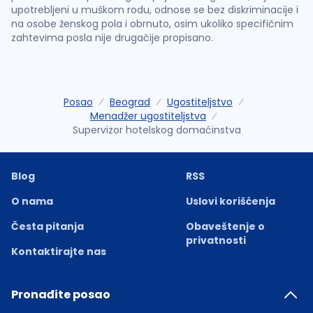
upotrebljeni u muškom rodu, odnose se bez diskriminacije i
na osobe ženskog pola i obrnuto, osim ukoliko specifičnim
zahtevima posla nije drugačije propisano.
Posao
Beograd
Ugostiteljstvo
Menadžer ugostiteljstva
Supervizor hotelskog domaćinstva
Blog
RSS
O nama
Uslovi korišćenja
Česta pitanja
Obaveštenje o
privatnosti
Kontaktirajte nas
Pronađite posao