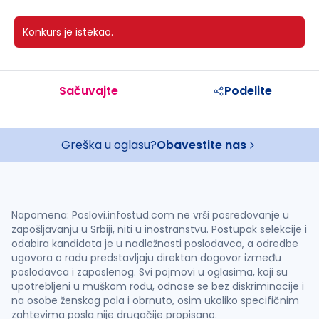
Konkurs je istekao.
Sačuvajte
Podelite
Greška u oglasu?
Obavestite nas
Napomena: Poslovi.infostud.com ne vrši posredovanje u
zapošljavanju u Srbiji, niti u inostranstvu. Postupak selekcije i
odabira kandidata je u nadležnosti poslodavca, a odredbe
ugovora o radu predstavljaju direktan dogovor između
poslodavca i zaposlenog. Svi pojmovi u oglasima, koji su
upotrebljeni u muškom rodu, odnose se bez diskriminacije i
na osobe ženskog pola i obrnuto, osim ukoliko specifičnim
zahtevima posla nije drugačije propisano.