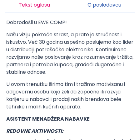
Tekst oglasa
O poslodavcu
Dobrodošli u EWE COMP!
Našu viziju pokreće strast, a prate je stručnost i
iskustvo. Već 30 godina uspešno poslujemo kao lider
u distribuciji potrošačke elektronike. Kontinuirano
razvijamo naše poslovanje kroz razumevanje tržišta,
partnera i potreba kupaca, gradeći dugoročne i
stabilne odnose.
U ovom trenutku širimo tim i tražimo motivisanu i
odgovornu osobu koja želi da započne ili razvija
karijeru u nabavci i prodaji naših brendova bele
tehnike i malih kućnih aparata.
ASISTENT MENADŽERA NABAVKE
REDOVNE AKTIVNOSTI: