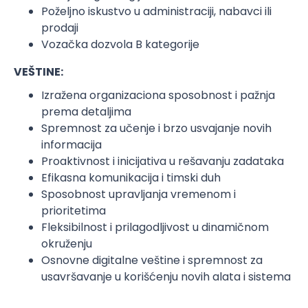
Poželjno iskustvo u administraciji, nabavci ili
prodaji
Vozačka dozvola B kategorije
VEŠTINE:
Izražena organizaciona sposobnost i pažnja
prema detaljima
Spremnost za učenje i brzo usvajanje novih
informacija
Proaktivnost i inicijativa u rešavanju zadataka
Efikasna komunikacija i timski duh
Sposobnost upravljanja vremenom i
prioritetima
Fleksibilnost i prilagodljivost u dinamičnom
okruženju
Osnovne digitalne veštine i spremnost za
usavršavanje u korišćenju novih alata i sistema