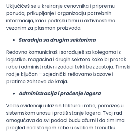
Uključićeš se u kreiranje cenovnika i pripremu
ponuda, prikupljanje i organizaciju potrebnih
informacija, kao i podršku timu u aktivnostima
vezanim za plasman proizvoda.
Saradnja sa drugim sektorima
Redovno komuniciraš i sarađuješ sa kolegama iz
logistike, magacina i drugih sektora kako bi protok
robe i administrativni zadaci tekli bez zastoja. Timski
rad je ključan – zajednički rešavamo izazove i
pratimo zahteve do kraja.
Administracija i praćenje lagera
Vodiš evidenciju ulaznih faktura i robe, pomažeš u
sistemskom unosu i pratiš stanje lagera. Tvoj rad
omogućava da svi podaci budu ažurni i da tim ima
pregled nad stanjem robe u svakom trenutku.