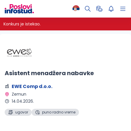
Konkurs je istekao.
Asistent menadžera nabavke
EWE Comp d.o.o.
Zemun 
14.04.2026.
ugovor
puno radno vreme