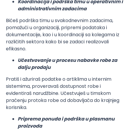
Koordinacija i podrška timu u operativnim i
administrativnim zadacima
Bićeš podrška timu u svakodnevnim zadacima,
pomažući u organizaciji, pripremi podataka i
dokumentacije, kao i u koordinaciji sa kolegama iz
različitih sektora kako bi se zadaci realizovali
efikasno.
Učestvovanje u procesu nabavke robe za
dalju prodaju
Pratiš i ažuriraš podatke o artiklima u internim
sistemima, proveravaš dostupnost robe i
evidentiraš narudžbine. Učestvuješ u timskom
praćenju protoka robe od dobavljača do krajnjeg
korisnika.
Priprema ponuda i podrška u plasmanu
proizvoda