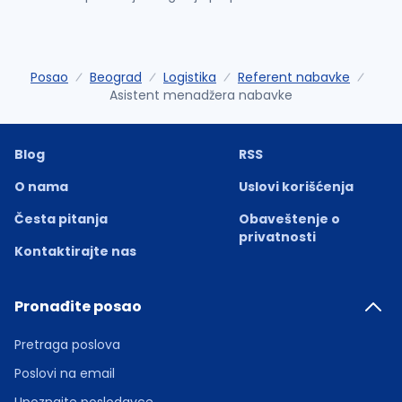
Posao
Beograd
Logistika
Referent nabavke
Asistent menadžera nabavke
Blog
RSS
O nama
Uslovi korišćenja
Česta pitanja
Obaveštenje o
privatnosti
Kontaktirajte nas
Pronađite posao
Pretraga poslova
Poslovi na email