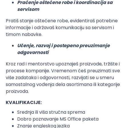
Praćenje oštećene robe i koordinacija sa
servisom
Pratiš stanje oštećene robe, evidentiraš potrebne
informacije i održavaš komunikaciju sa servisom i
timom nabavke.
Učenje, razvoj i postepeno preuzimanje
odgovornosti
Kroz rad i mentorstvo upoznaješ proizvode, tržište i
procese kompanije. Vremenom ćeš preuzimati sve
više zadataka i odgovornosti, razvijati se u smeru
samostalnog vođenja dela asortimana ili kategorije
proizvoda.
KVALIFIKACIJE:
Srednja ili viša stručna sprema
Dobro poznavanje MS Office paketa
Znanje engleskog jezika