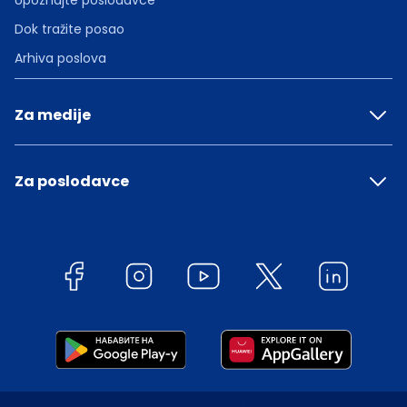
Upoznajte poslodavce
Dok tražite posao
Arhiva poslova
Za medije
Za poslodavce