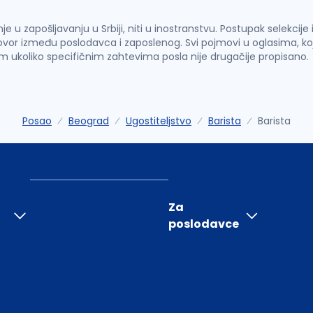
u zapošljavanju u Srbiji, niti u inostranstvu. Postupak selekcije
vor između poslodavca i zaposlenog. Svi pojmovi u oglasima, ko
im ukoliko specifičnim zahtevima posla nije drugačije propisano.
Posao
Beograd
Ugostiteljstvo
Barista
Barista
Za
poslodavce