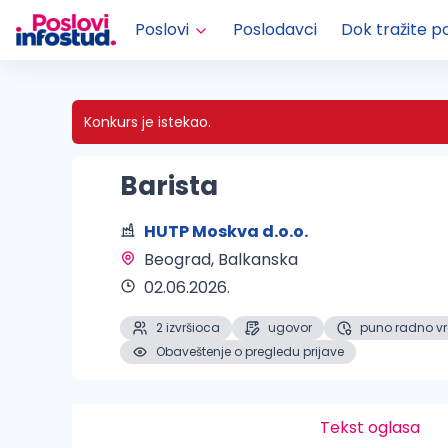
Poslovi
Poslodavci
Dok tražite p
Konkurs je istekao.
Barista
HUTP Moskva d.o.o.
Beograd
, Balkanska
02.06.2026.
2 izvršioca
ugovor
puno radno v
Obaveštenje o pregledu prijave
Tekst oglasa