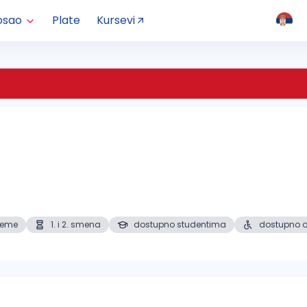
osao
Plate
Kursevi
reme
1. i 2. smena
dostupno studentima
dostupno o