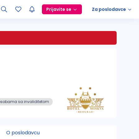
Prijavite se
Za poslodavce
sobama sa invaliditetom
O poslodavcu