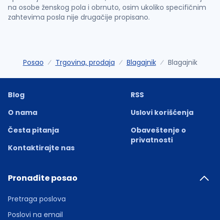
na osobe ženskog pola i obrnuto, osim ukoliko specifičnim
zahtevima posla nije drugačije propisano.
Posao
Trgovina, prodaja
Blagajnik
Blagajnik
Blog
RSS
O nama
Uslovi korišćenja
Česta pitanja
Obaveštenje o
privatnosti
Kontaktirajte nas
Pronađite posao
Pretraga poslova
Poslovi na email