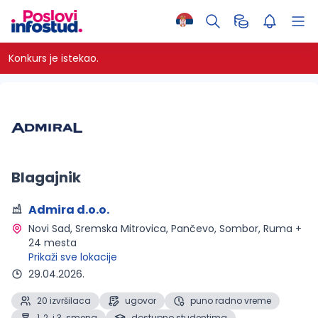
Konkurs je istekao.
Blagajnik
Admira d.o.o.
Novi Sad, Sremska Mitrovica, Pančevo, Sombor, Ruma + 
24 mesta 
Prikaži sve lokacije
29.04.2026.
20 izvršilaca
ugovor
puno radno vreme
1, 2. i 3. smena
dostupno studentima