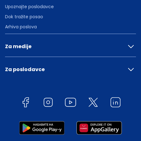
Upoznajte poslodavce
Dok tražite posao
Arhiva poslova
Za medije
Za poslodavce