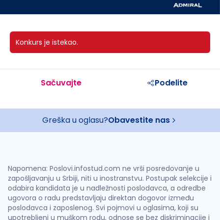
Konkurs je istekao.
Sačuvajte
Podelite
Greška u oglasu?
Obavestite nas
Napomena: Poslovi.infostud.com ne vrši posredovanje u
zapošljavanju u Srbiji, niti u inostranstvu. Postupak selekcije i
odabira kandidata je u nadležnosti poslodavca, a odredbe
ugovora o radu predstavljaju direktan dogovor između
poslodavca i zaposlenog. Svi pojmovi u oglasima, koji su
upotrebljeni u muškom rodu, odnose se bez diskriminacije i