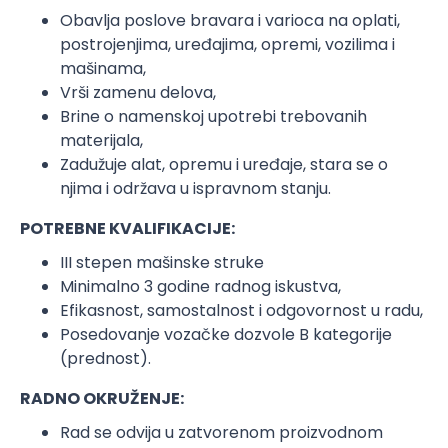
Obavlja poslove bravara i varioca na oplati,
postrojenjima, uređajima, opremi, vozilima i
mašinama,
Vrši zamenu delova,
Brine o namenskoj upotrebi trebovanih
materijala,
Zadužuje alat, opremu i uređaje, stara se o
njima i održava u ispravnom stanju.
POTREBNE KVALIFIKACIJE:
III stepen mašinske struke
Minimalno 3 godine radnog iskustva,
Efikasnost, samostalnost i odgovornost u radu,
Posedovanje vozačke dozvole B kategorije
(prednost).
RADNO OKRUŽENJE:
Rad se odvija u zatvorenom proizvodnom