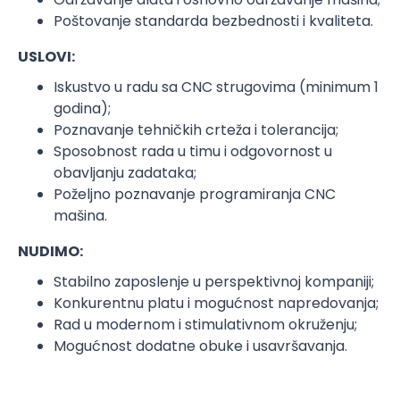
Poštovanje standarda bezbednosti i kvaliteta.
USLOVI:
Iskustvo u radu sa CNC strugovima (minimum 1
godina);
Poznavanje tehničkih crteža i tolerancija;
Sposobnost rada u timu i odgovornost u
obavljanju zadataka;
Poželjno poznavanje programiranja CNC
mašina.
NUDIMO:
Stabilno zaposlenje u perspektivnoj kompaniji;
Konkurentnu platu i mogućnost napredovanja;
Rad u modernom i stimulativnom okruženju;
Mogućnost dodatne obuke i usavršavanja.