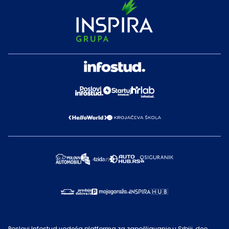
Poslovi Infostud vodeća platforma za zapošljavanje u Srbiji, deo