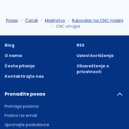
Posao
Čačak
Mašinstvo
Rukovalac na CNC mašini
CNC strugar
Blog
RSS
O nama
Uslovi korišćenja
Česta pitanja
Obaveštenje o
privatnosti
Kontaktirajte nas
Pronađite posao
Pretraga poslova
Poslovi na email
Upoznajte poslodavce