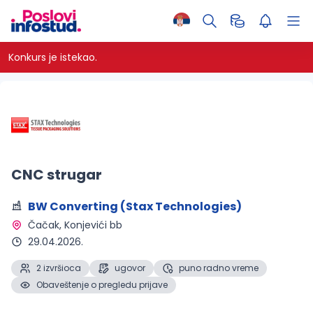
Konkurs je istekao.
CNC strugar
BW Converting (Stax Technologies)
Čačak
, Konjevići bb
29.04.2026.
2 izvršioca
ugovor
puno radno vreme
Obaveštenje o pregledu prijave