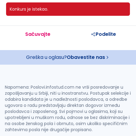
Konkurs je istekao.
Sačuvajte
Podelite
Greška u oglasu?
Obavestite nas
Napomena: Poslovi.infostud.com ne vrši posredovanje u
zapošljavanju u Srbiji, niti u inostranstvu. Postupak selekcije i
odabira kandidata je u nadležnosti poslodavca, a odredbe
ugovora o radu predstavljaju direktan dogovor između
poslodavca i zaposlenog. Svi pojmovi u oglasima, koji su
upotrebljeni u muškom rodu, odnose se bez diskriminacije i
na osobe ženskog pola i obrnuto, osim ukoliko specifičnim
zahtevima posla nije drugačije propisano.