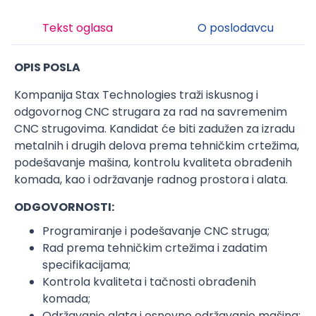
Tekst oglasa
O poslodavcu
OPIS POSLA
Kompanija Stax Technologies traži iskusnog i
odgovornog CNC strugara za rad na savremenim
CNC strugovima. Kandidat će biti zadužen za izradu
metalnih i drugih delova prema tehničkim crtežima,
podešavanje mašina, kontrolu kvaliteta obrađenih
komada, kao i održavanje radnog prostora i alata.
ODGOVORNOSTI:
Programiranje i podešavanje CNC struga;
Rad prema tehničkim crtežima i zadatim
specifikacijama;
Kontrola kvaliteta i tačnosti obrađenih
komada;
Održavanje alata i osnovno održavanje mašina;