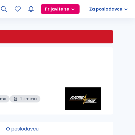
Prijavite se
Za poslodavce
eme
1. smena
O poslodavcu