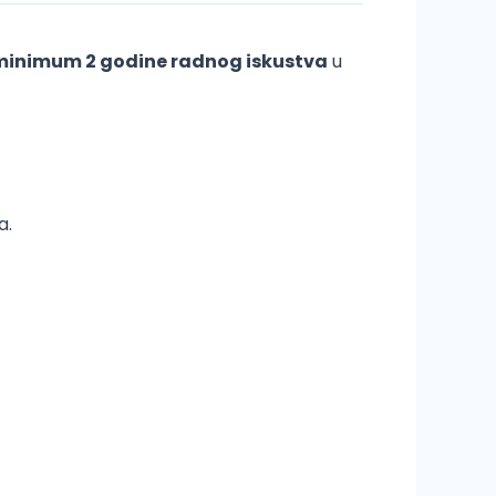
minimum 2 godine radnog iskustva
u
a.