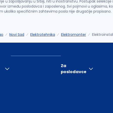
u zapošljavanju u Srbiji, niti u inostranstvu. Postupak selekcije
vor između poslodavca i zaposlenog. Svi pojmovi u oglasima, ko
im ukoliko specifičnim zahtevima posla nije drugačije propisano.
ao
Novi Sad
Elektrotehnika
Elektromonter
Elektroinsta
Za
poslodavce