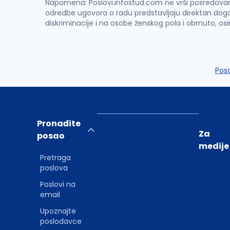
Napomena: Poslovi.infostud.com ne vrši posredovanje 
odredbe ugovora o radu predstavljaju direktan dogo
diskriminacije i na osobe ženskog pola i obrnuto, os
Pos
Pronađite
Za
posao
medije
Pretraga
poslova
Poslovi na
email
Upoznajte
poslodavce