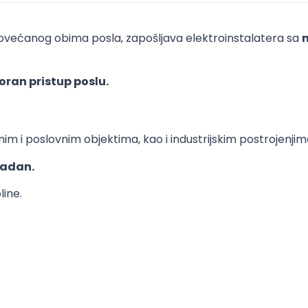
povećanog obima posla, zapošljava elektroinstalatera sa
oran pristup poslu.
im i poslovnim objektima, kao i industrijskim postrojenjim
radan.
line.