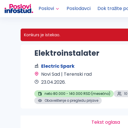
Poslovi
Poslodavci
Dok tražite p
Konkurs je istekao.
Elektroinstalater
Electric Spark
Novi Sad | Terenski rad 
23.04.2026.
neto 80.000 - 140.000 RSD (mesečno)
10
Obaveštenje o pregledu prijave
Tekst oglasa