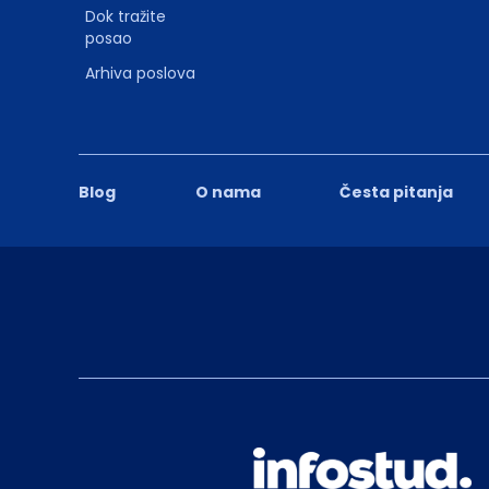
Dok tražite
posao
Arhiva poslova
Blog
O nama
Česta pitanja