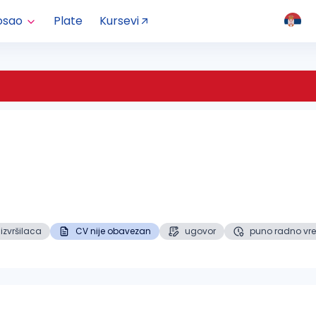
osao
Plate
Kursevi
 izvršilaca
CV nije obavezan
ugovor
puno radno vr