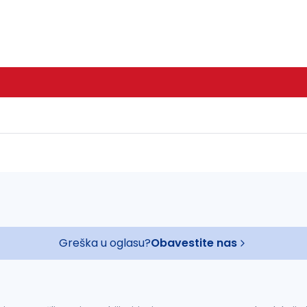
Greška u oglasu?
Obavestite nas