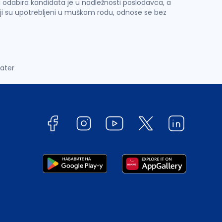
 i odabira kandidata je u nadležnosti poslodavca, a
ji su upotrebljeni u muškom rodu, odnose se bez
later