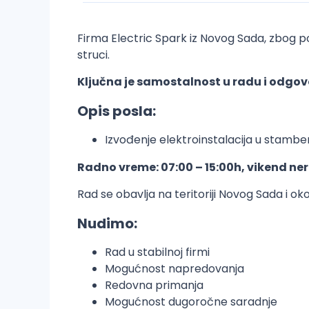
Firma Electric Spark iz Novog Sada, zbog 
struci.
Ključna je samostalnost u radu i odgov
Opis posla:
Izvođenje elektroinstalacija u stamben
Radno vreme: 07:00 – 15:00h, vikend ne
Rad se obavlja na teritoriji Novog Sada i oko
Nudimo:
Rad u stabilnoj firmi
Mogućnost napredovanja
Redovna primanja
Mogućnost dugoročne saradnje