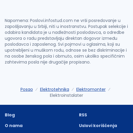
Napomena: Poslovi.infostud.com ne vrši posredovanje u
zapošljavanju u Srbiji, niti u inostranstvu. Postupak selekcije i
odabira kandidata je u nadležnosti poslodavca, a odredbe
ugovora o radu predstavljaju direktan dogovor između
poslodavca i zaposlenog. Svi pojmovi u oglasima, koji su
upotrebljeni u muškom rodu, odnose se bez diskriminacije i
na osobe ženskog pola i obrnuto, osim ukoliko specifičnim
zahtevima posla nije drugačije propisano.
Posao
Elektrotehnika
Elektromonter
Elektroinstalater
Blog
RSS
O nama
Uslovi korišćenja