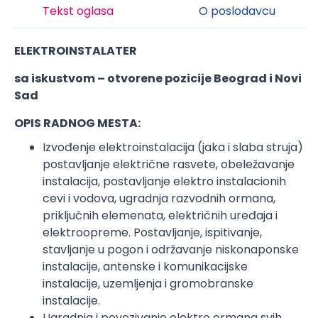
Tekst oglasa
O poslodavcu
ELEKTROINSTALATER
sa iskustvom – otvorene pozicije Beograd i Novi
Sad
OPIS RADNOG MESTA:
Izvođenje elektroinstalacija (jaka i slaba struja)
postavljanje električne rasvete, obeležavanje
instalacija, postavljanje elektro instalacionih
cevi i vodova, ugradnja razvodnih ormana,
priključnih elemenata, električnih uređaja i
elektroopreme. Postavljanje, ispitivanje,
stavljanje u pogon i održavanje niskonaponske
instalacije, antenske i komunikacijske
instalacije, uzemljenja i gromobranske
instalacije.
Ugradnja i povezivanje elektro ormana svih