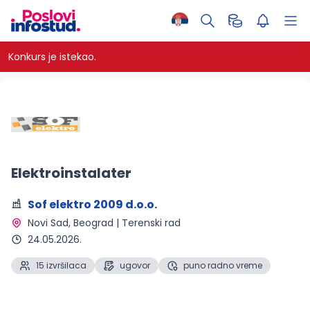
Konkurs je istekao.
Elektroinstalater
Sof elektro 2009 d.o.o.
Novi Sad, Beograd | Terenski rad 
24.05.2026.
15 izvršilaca
ugovor
puno radno vreme