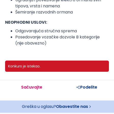
tipova, vrsta i namena
Šemiranje razvodnih ormana
NEOPHODNI USLOVI:
Odgovarajuća stručna sprema
Posedovanje vozačke dozvole B kategorije
(nije obavezno)
Konkurs je istekao.
Sačuvajte
Podelite
Greška u oglasu?
Obavestite nas