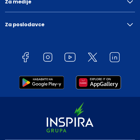
Za medije
Za poslodavce