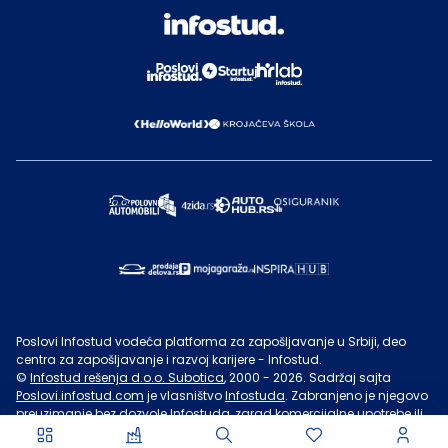
Poslovi Infostud vodeća platforma za zapošljavanje u Srbiji, deo
centra za zapošljavanje i razvoj karijere - Infostud.
©
Infostud rešenja d.o.o. Subotica
, 2000 -
2026
. Sadržaj sajta
Poslovi.infostud.com
je vlasništvo
Infostuda
. Zabranjeno je njegovo
preuzimanje bez dozvole
Infostuda
, zarad komercijalne upotrebe ili
u druge svrhe, osim za lične potrebe posetilaca sajta.
Uslovi