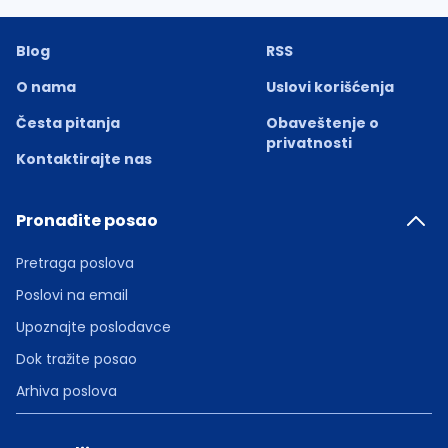
Blog
RSS
O nama
Uslovi korišćenja
Česta pitanja
Obaveštenje o
privatnosti
Kontaktirajte nas
Pronađite posao
Pretraga poslova
Poslovi na email
Upoznajte poslodavce
Dok tražite posao
Arhiva poslova