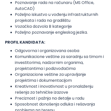
Poznavanje rada na računaru (MS Office,
AutoCAD)
Poželjno iskustvo u vođenju infrastrukturnih
projekata i rada na gradilištu
Vozačka dozvola B kategorije
Poželjno poznavanje engleskog jezika.
PROFIL KANDIDATA:
Odgovorna i organizovana osoba
Komunikacione veštine za saradnju sa timom i
investitorima, nadzornim organima,
projektantima i podizvođačima
Organizacione veštine za upravljanje
projektima i dokumentacijom
Kreativnost i inovativnost u pronalaženju
rešenja za tehničke izazove
Preciznost i pažnja na detalje u radu
Sposobnost donošenja odluka i rešavanja
problema na terenu