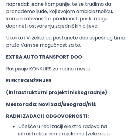
napredak jedne kompanije, te se trudimo da
pronađemo ljude, koji svojom ambicioznošću,
komunikativnošću i predanosti poslu mogu
doprineti ostvarenju zajedničkih ciljeva.
Ukoliko i Vi želite da postanete deo uspešnog tima
pruža Vam se mogućnost za to.
EXTRA AUTO TRANSPORT DOO
Raspisuje KONKURS za radno mesto:
ELEKTROINŽENJER
(infrastrukturni projekti niskogradnje)
Mesto rada: Novi Sad/Beograd/Niš
RADNI ZADACI I ODGOVORNOSTI:
Učešće u realizaciji elektro radova na
infrastrukturnim projektima (železnica,