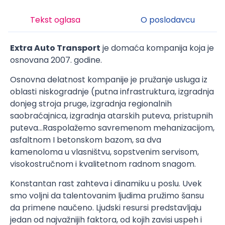
Tekst oglasa
O poslodavcu
Extra Auto Transport
je domaća kompanija koja je
osnovana 2007. godine.
Osnovna delatnost kompanije je pružanje usluga iz
oblasti niskogradnje (putna infrastruktura, izgradnja
donjeg stroja pruge, izgradnja regionalnih
saobraćajnica, izgradnja atarskih puteva, pristupnih
puteva…Raspolažemo savremenom mehanizacijom,
asfaltnom I betonskom bazom, sa dva
kamenoloma u vlasništvu, sopstvenim servisom,
visokostručnom i kvalitetnom radnom snagom.
Konstantan rast zahteva i dinamiku u poslu. Uvek
smo voljni da talentovanim ljudima pružimo šansu
da primene naučeno. Ljudski resursi predstavljaju
jedan od najvažnijih faktora, od kojih zavisi uspeh i