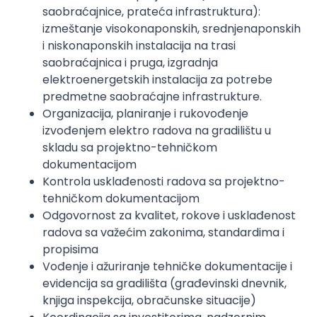
saobraćajnice, prateća infrastruktura):
izmeštanje visokonaponskih, srednjenaponskih
i niskonaponskih instalacija na trasi
saobraćajnica i pruga, izgradnja
elektroenergetskih instalacija za potrebe
predmetne saobraćajne infrastrukture.
Organizacija, planiranje i rukovođenje
izvođenjem elektro radova na gradilištu u
skladu sa projektno-tehničkom
dokumentacijom
Kontrola usklađenosti radova sa projektno-
tehničkom dokumentacijom
Odgovornost za kvalitet, rokove i usklađenost
radova sa važećim zakonima, standardima i
propisima
Vođenje i ažuriranje tehničke dokumentacije i
evidencija sa gradilišta (građevinski dnevnik,
knjiga inspekcija, obračunske situacije)