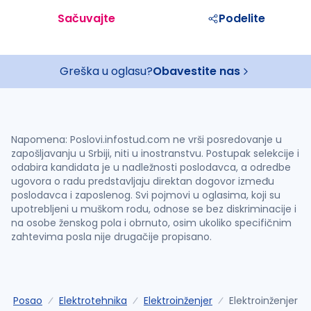
Sačuvajte
Podelite
Greška u oglasu?
Obavestite nas
Napomena: Poslovi.infostud.com ne vrši posredovanje u
zapošljavanju u Srbiji, niti u inostranstvu. Postupak selekcije i
odabira kandidata je u nadležnosti poslodavca, a odredbe
ugovora o radu predstavljaju direktan dogovor između
poslodavca i zaposlenog. Svi pojmovi u oglasima, koji su
upotrebljeni u muškom rodu, odnose se bez diskriminacije i
na osobe ženskog pola i obrnuto, osim ukoliko specifičnim
zahtevima posla nije drugačije propisano.
Posao
Elektrotehnika
Elektroinženjer
Elektroinženjer