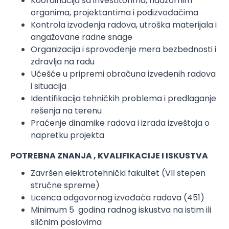
Koordinacija sa investitorima, nadzornim
organima, projektantima i podizvođačima
Kontrola izvođenja radova, utroška materijala i
angažovane radne snage
Organizacija i sprovođenje mera bezbednosti i
zdravlja na radu
Učešće u pripremi obračuna izvedenih radova
i situacija
Identifikacija tehničkih problema i predlaganje
rešenja na terenu
Praćenje dinamike radova i izrada izveštaja o
napretku projekta
POTREBNA ZNANJA , KVALIFIKACIJE I ISKUSTVA
Završen elektrotehnički fakultet (VII stepen
stručne spreme)
Licenca odgovornog izvođača radova (451)
Minimum 5 godina radnog iskustva na istim ili
sličnim poslovima