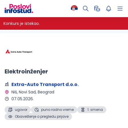
Konkurs je istekao.
Elektroinženjer
Extra-Auto Transport d.o.o.
Niš, Novi Sad, Beograd 
07.05.2026.
ugovor
puno radno vreme
1. smena
Obaveštenje o pregledu prijave