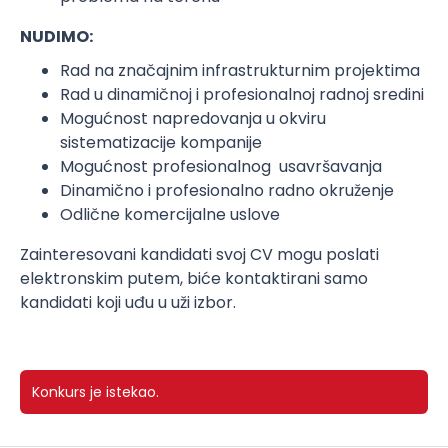
NUDIMO:
Rad na značajnim infrastrukturnim projektima
Rad u dinamičnoj i profesionalnoj radnoj sredini
Mogućnost napredovanja u okviru
sistematizacije kompanije
Mogućnost profesionalnog usavršavanja
Dinamično i profesionalno radno okruženje
Odlične komercijalne uslove
Zainteresovani kandidati svoj CV mogu poslati
elektronskim putem, biće kontaktirani samo
kandidati koji uđu u uži izbor.
Konkurs je istekao.