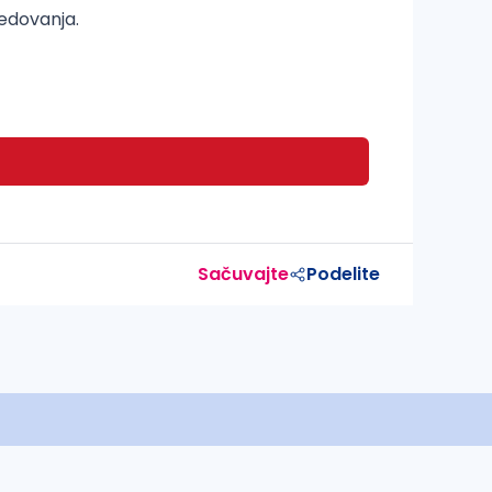
edovanja.
Sačuvajte
Podelite