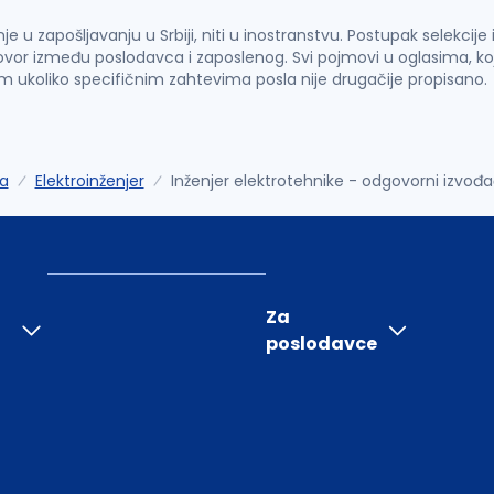
u zapošljavanju u Srbiji, niti u inostranstvu. Postupak selekcije
vor između poslodavca i zaposlenog. Svi pojmovi u oglasima, ko
im ukoliko specifičnim zahtevima posla nije drugačije propisano.
ka
Elektroinženjer
Inženjer elektrotehnike - odgovorni izvođa
Za
poslodavce