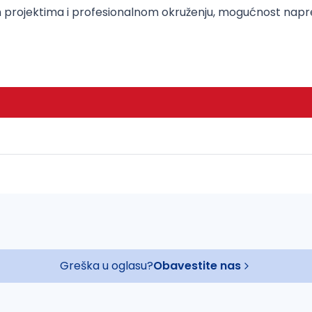
m projektima i profesionalnom okruženju, mogućnost napr
Greška u oglasu?
Obavestite nas