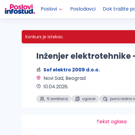
Poslovi
Poslodavci
Dok tražite p
Konkurs je istekao.
Inženjer elektrotehnike 
Sof elektro 2009 d.o.o.
Novi Sad, Beograd 
10.04.2026.
5 izvršilaca
ugovor
puno radno 
Tekst oglasa