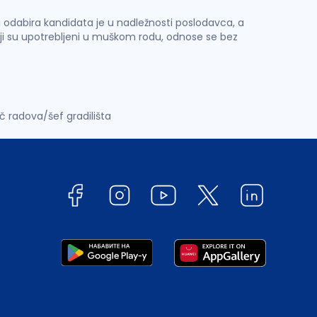
 i odabira kandidata je u nadležnosti poslodavca, a
ji su upotrebljeni u muškom rodu, odnose se bez
č radova/šef gradilišta