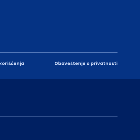
 korišćenja
Obaveštenje o privatnosti