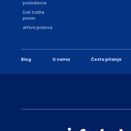
poslodavce
Dok tražite
posao
Arhiva poslova
Blog
O nama
Česta pitanja