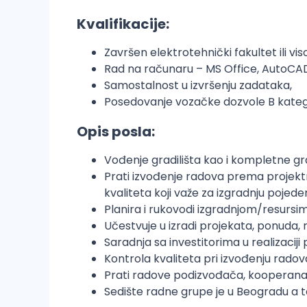
Kvalifikacije:
Završen elektrotehnički fakultet ili v
Rad na računaru – MS Office, AutoCA
Samostalnost u izvršenju zadataka,
Posedovanje vozačke dozvole B katego
Opis posla:
Vođenje gradilišta kao i kompletne gr
Prati izvođenje radova prema projekt
kvaliteta koji važe za izgradnju pojede
Planira i rukovodi izgradnjom/resursima
Učestvuje u izradi projekata, ponuda,
Saradnja sa investitorima u realizaciji 
Kontrola kvaliteta pri izvođenju radov
Prati radove podizvođača, kooperanat
Sedište radne grupe je u Beogradu a ter