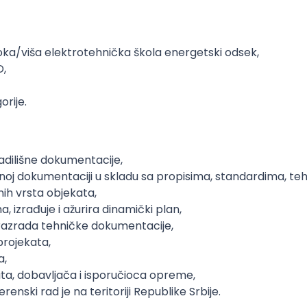
isoka/viša elektrotehnička škola energetski odsek,
D,
rije.
adilišne dokumentacije,
noj dokumentaciji u skladu sa propisima, standardima, 
nih vrsta objekata,
, izrađuje i ažurira dinamički plan,
 razrada tehničke dokumentacije,
projekata,
a,
a, dobavljača i isporučioca opreme,
enski rad je na teritoriji Republike Srbije.