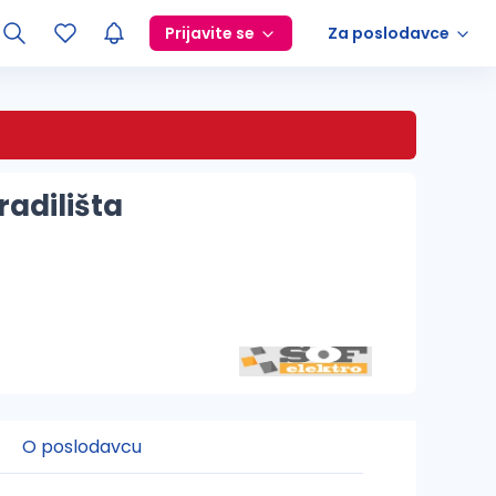
Prijavite se
Za poslodavce
radilišta
O poslodavcu