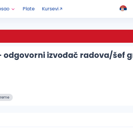
osao
Plate
Kursevi
- odgovorni izvođač radova/šef g
vreme