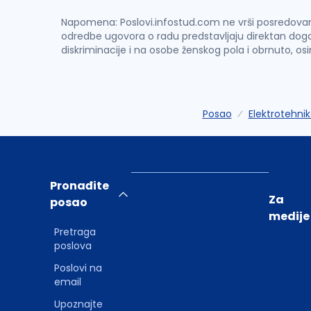
Napomena: Poslovi.infostud.com ne vrši posredovanje 
odredbe ugovora o radu predstavljaju direktan dogo
diskriminacije i na osobe ženskog pola i obrnuto, os
Posao
Elektrotehni
Pronađite
Za
posao
medije
Pretraga
poslova
Poslovi na
email
Upoznajte