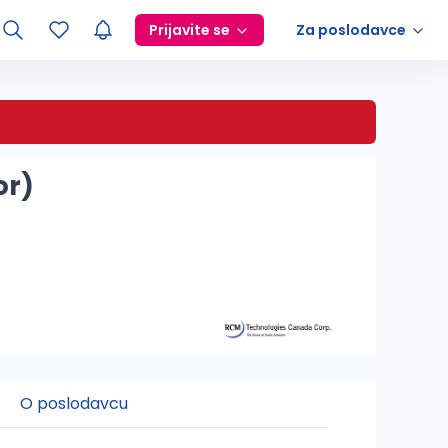
Prijavite se
Za poslodavce
or)
O poslodavcu