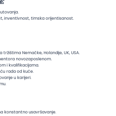
e:
utovanja.
, inventivnost, timska orijentisanost.
 tržištima Nemačke, Holandije, UK, USA.
e mentora novozaposlenom.
m i kvalifikacijama.
ću rada od kuće.
vanje u karijeri.
mu.
a konstantno usavršavanje.