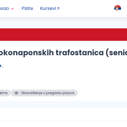
osao
Plate
Kursevi
isokonaponskih trafostanica (seni
o.
reme
Obaveštenje o pregledu prijave