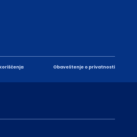
 korišćenja
Obaveštenje o privatnosti