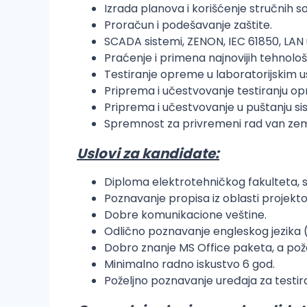
Izrada planova i korišćenje stručnih s
Proračun i podešavanje zaštite.
SCADA sistemi, ZENON, IEC 61850, LAN 
Praćenje i primena najnovijih tehnološ
Testiranje opreme u laboratorijskim u
Priprema i učestvovanje testiranju op
Priprema i učestvovanje u puštanju si
Spremnost za privremeni rad van zeml
Uslovi za kandidate:
Diploma elektrotehničkog fakulteta, 
Poznavanje propisa iz oblasti projekto
Dobre komunikacione veštine.
Odlično poznavanje engleskog jezika (p
Dobro znanje MS Office paketa, a poželj
Minimalno radno iskustvo 6 god.
Poželjno poznavanje uređaja za testir