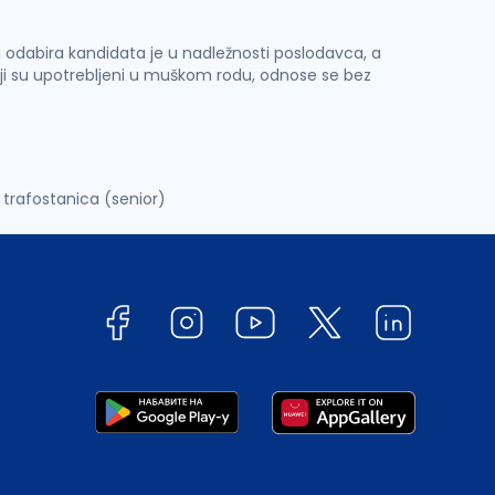
 i odabira kandidata je u nadležnosti poslodavca, a
ji su upotrebljeni u muškom rodu, odnose se bez
 trafostanica (senior)