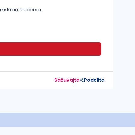
a rada na računaru.
Sačuvajte
Podelite