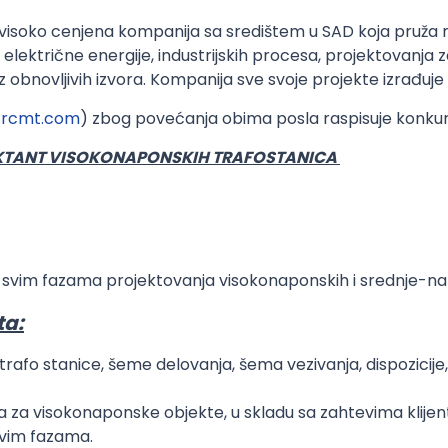
 visoko cenjena kompanija sa središtem u SAD koja pruža 
električne energije, industrijskih procesa, projektovanja za
obnovljivih izvora. Kompanija sve svoje projekte izrađuje z
rcmt.com
) zbog povećanja obima posla raspisuje konku
EKTANT VISOKONAPONSKIH TRAFOSTANICA
u svim fazama projektovanja visokonaponskih i srednje-n
ta:
afo stanice, šeme delovanja, šema vezivanja, dispozicije, p
a za visokonaponske objekte, u skladu sa zahtevima klijen
svim fazama.