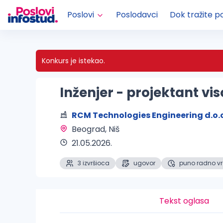
Poslovi
Poslodavci
Dok tražite p
Konkurs je istekao.
Inženjer - projektant v
RCM Technologies Engineering d.o.
Beograd, Niš 
21.05.2026.
3 izvršioca
ugovor
puno radno v
Tekst oglasa