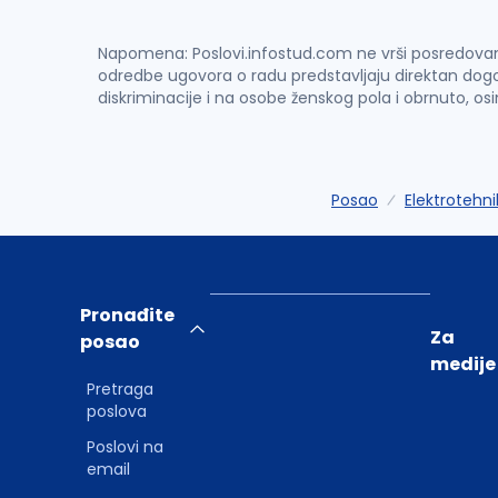
Napomena: Poslovi.infostud.com ne vrši posredovanje 
odredbe ugovora o radu predstavljaju direktan dogo
diskriminacije i na osobe ženskog pola i obrnuto, os
Posao
Elektrotehni
Pronađite
Za
posao
medije
Pretraga
poslova
Poslovi na
email