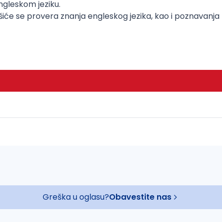
ngleskom jeziku.
vršiće se provera znanja engleskog jezika, kao i poznavanj
Greška u oglasu?
Obavestite nas