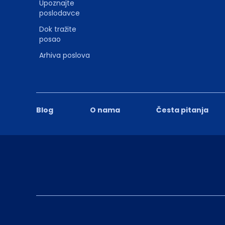
Upoznajte
poslodavce
Dok tražite
posao
Arhiva poslova
Blog
O nama
Česta pitanja