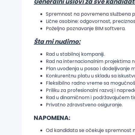
Generalni uslovi za sve kandidat
Spremnost na povremena službena p
Lične osobine: odgovornost, preciznost
Poželjno poznavanje BIM softvera.
Šta mi nudimo:
Rad u stabilnoj kompaniji.
Rad na internacionalnim projektima na
Plan uvođenja u posao i dodeljivanj
Konkurentnu platu u skladu sa iskustvo
Fleksibilno radno vreme sa mogućnoš
Priliku za profesionalni razvoj i napredo
Rad u dinamičnom i podržavajućem ti
Privatno zdravstveno osiguranje.
NAPOMENA:
Od kandidata se očekuje spremnost n