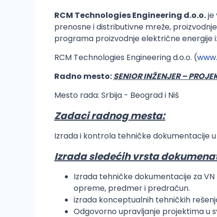
RCM Technologies Engineering d.o.o.
je
prenosne i distributivne mreže, proizvodnje 
programa proizvodnje električne energije iz 
RCM Technologies Engineering d.o.o. (
www.
Radno mesto:
SENIOR INŽENJER – PROJ
Mesto rada: Srbija - Beograd i Niš
Zadaci radnog mesta:
Izrada i kontrola tehničke dokumentacije 
Izrada sledećih vrsta dokumena
Izrada tehničke dokumentacije za VN tr
opreme, predmer i predračun.
izrada konceptualnih tehničkih rešenj
Odgovorno upravljanje projektima u 