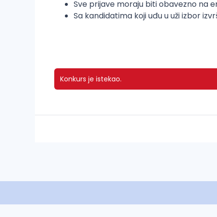
Sve prijave moraju biti obavezno na e
Sa kandidatima koji uđu u uži izbor iz
Konkurs je istekao.