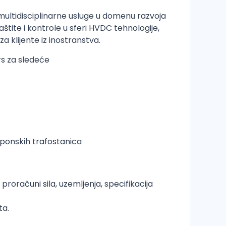
multidisciplinarne usluge u domenu razvoja
štite i kontrole u sferi HVDC tehnologije,
a klijente iz inostranstva.
rs za sledeće
aponskih trafostanica
roračuni sila, uzemljenja, specifikacija
ta.