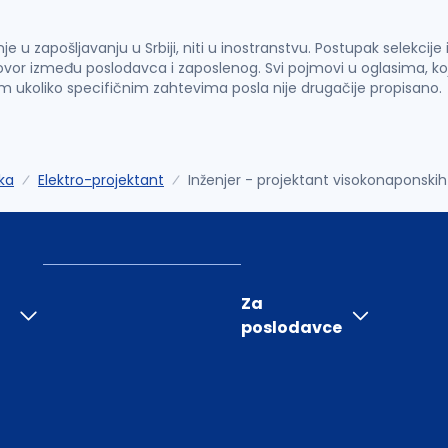
u zapošljavanju u Srbiji, niti u inostranstvu. Postupak selekcije
vor između poslodavca i zaposlenog. Svi pojmovi u oglasima, ko
im ukoliko specifičnim zahtevima posla nije drugačije propisano.
ka
Elektro-projektant
Inženjer - projektant visokonaponskih
Za
poslodavce