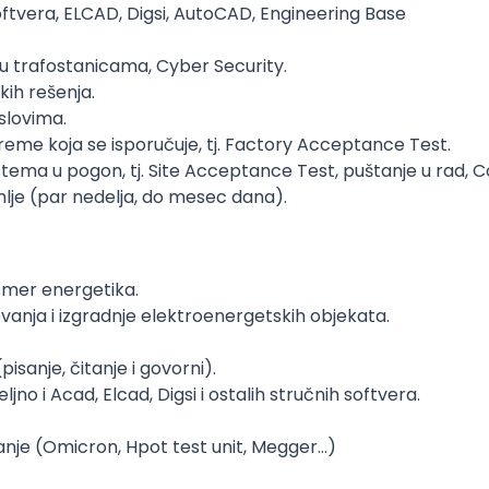
oftvera, ELCAD, Digsi, AutoCAD, Engineering Base
u trafostanicama, Cyber Security.
kih rešenja.
slovima.
reme koja se isporučuje, tj. Factory Acceptance Test.
stema u pogon, tj. Site Acceptance Test, puštanje u rad, 
je (par nedelja, do mesec dana).
smer energetika.
vanja i izgradnje elektroenergetskih objekata.
isanje, čitanje i govorni).
no i Acad, Elcad, Digsi i ostalih stručnih softvera.
anje (Omicron, Hpot test unit, Megger…)