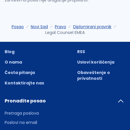
Posao
Novi Sad
Pravo
Diplomirani pravnik
Legal Counsel EMEA
Blog
RSS
O nama
Uslovi korišćenja
Česta pitanja
Obaveštenje o
privatnosti
Kontaktirajte nas
Pronađite posao
Pretraga poslova
Poslovi na email