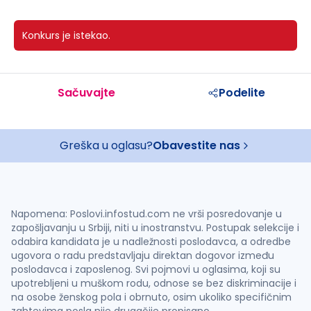
Konkurs je istekao.
Sačuvajte
Podelite
Greška u oglasu?
Obavestite nas
Napomena: Poslovi.infostud.com ne vrši posredovanje u
zapošljavanju u Srbiji, niti u inostranstvu. Postupak selekcije i
odabira kandidata je u nadležnosti poslodavca, a odredbe
ugovora o radu predstavljaju direktan dogovor između
poslodavca i zaposlenog. Svi pojmovi u oglasima, koji su
upotrebljeni u muškom rodu, odnose se bez diskriminacije i
na osobe ženskog pola i obrnuto, osim ukoliko specifičnim
zahtevima posla nije drugačije propisano.