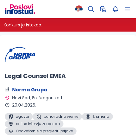
Konkurs je istekao.
Legal Counsel EMEA
Norma Grupa
Novi Sad
, Fruškogorska 1
29.04.2026.
ugovor
puno radno vreme
1. smena
online intervju za posao
Obaveštenje o pregledu prijave