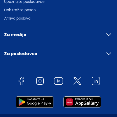
Upoznajte poslodavce
Dok tražite posao
Arhiva poslova
Za medije
Za poslodavce