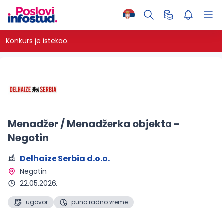
Konkurs je istekao.
Menadžer / Menadžerka objekta -
Negotin
Delhaize Serbia d.o.o.
Negotin 
22.05.2026.
ugovor
puno radno vreme