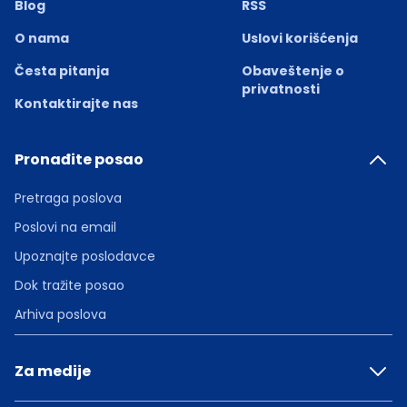
Blog
RSS
O nama
Uslovi korišćenja
Česta pitanja
Obaveštenje o
privatnosti
Kontaktirajte nas
Pronađite posao
Pretraga poslova
Poslovi na email
Upoznajte poslodavce
Dok tražite posao
Arhiva poslova
Za medije