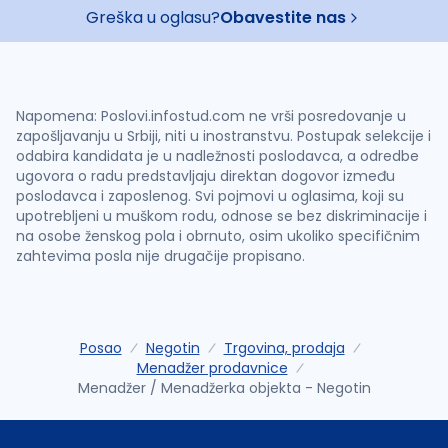
Greška u oglasu?
Obavestite nas
Napomena: Poslovi.infostud.com ne vrši posredovanje u
zapošljavanju u Srbiji, niti u inostranstvu. Postupak selekcije i
odabira kandidata je u nadležnosti poslodavca, a odredbe
ugovora o radu predstavljaju direktan dogovor između
poslodavca i zaposlenog. Svi pojmovi u oglasima, koji su
upotrebljeni u muškom rodu, odnose se bez diskriminacije i
na osobe ženskog pola i obrnuto, osim ukoliko specifičnim
zahtevima posla nije drugačije propisano.
Posao
Negotin
Trgovina, prodaja
Menadžer prodavnice
Menadžer / Menadžerka objekta - Negotin