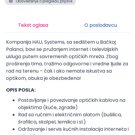
Obaveštenje o pregledu prijave
Tekst oglasa
O poslodavcu
Kompanija HALL Systems, sa sedištem u Bačkoj
Palanci, bavi se pružanjem internet i televizijskih
usluga putem savremenih optičkih mreža. Zbog
proširenja tima, tražimo odgovorne i vredne ljude za
rad na terenu – čak i ako nemate iskustva sa
optikom, obuka je obezbeđena!
OPIS POSLA:
Postavljanje i povezivanje optičkih kablova na
objektima (kuće, zgrade)
Rad sa ručnim i električnim alatom (bušilica,
šrafilica, skalpel, lemilica i sl.)
Održavanje i servis kućnih instalacija interneta i