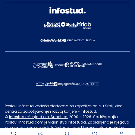
Poslovi Infostud vodeća platforma za zapošljavanje u Srbiji, deo
centra za zapošljavanje i razvoj karijere - Infostud.
©
Infostud rešenja d.o.o. Subotica
, 2000 -
2026
. Sadržaj sajta
Poslovi.infostud.com
je vlasništvo
Infostuda
. Zabranjeno je njegovo
preuzimanje bez dozvole
Infostuda
, zarad komercijalne upotrebe ili
u druge svrhe, osim za lične potrebe posetilaca sajta.
Uslovi