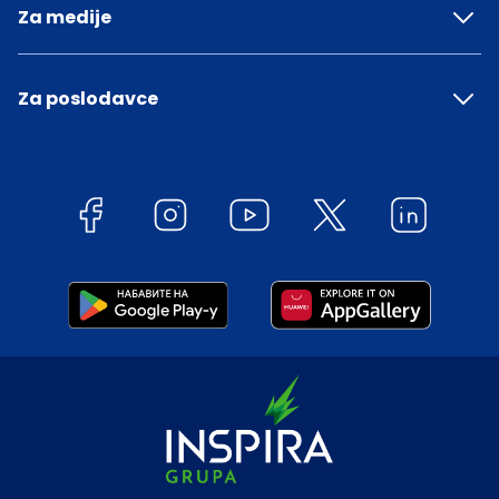
Za medije
Za poslodavce