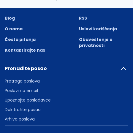
Blog
RSS
O nama
Uslovi korišćenja
Česta pitanja
Obaveštenje o
privatnosti
Kontaktirajte nas
Pronađite posao
Pretraga poslova
Poslovi na email
Upoznajte poslodavce
Dok tražite posao
Arhiva poslova