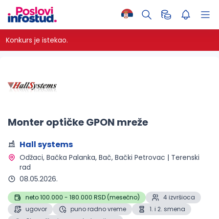
Konkurs je istekao.
Monter optičke GPON mreže
Hall systems
Odžaci, Bačka Palanka, Bač, Bački Petrovac | Terenski 
rad 
08.05.2026.
neto 100.000 - 180.000 RSD (mesečno)
4 izvršioca
ugovor
puno radno vreme
1. i 2. smena