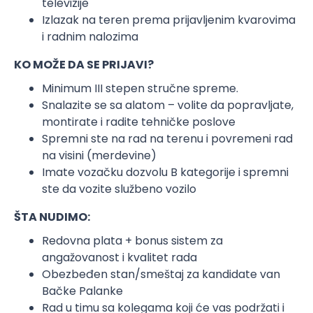
televizije
Izlazak na teren prema prijavljenim kvarovima
i radnim nalozima
KO MOŽE DA SE PRIJAVI?
Minimum III stepen stručne spreme.
Snalazite se sa alatom – volite da popravljate,
montirate i radite tehničke poslove
Spremni ste na rad na terenu i povremeni rad
na visini (merdevine)
Imate vozačku dozvolu B kategorije i spremni
ste da vozite službeno vozilo
ŠTA NUDIMO:
Redovna plata + bonus sistem za
angažovanost i kvalitet rada
Obezbeđen stan/smeštaj za kandidate van
Bačke Palanke
Rad u timu sa kolegama koji će vas podržati i