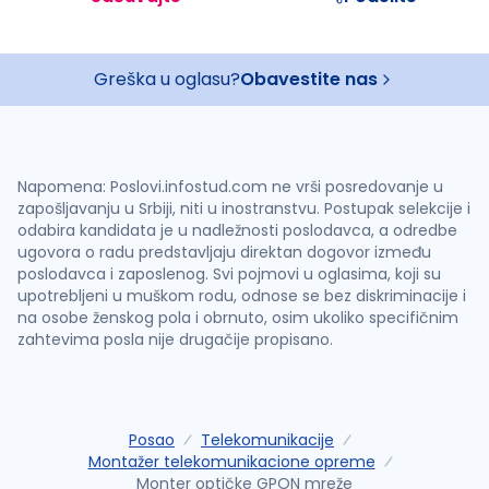
Greška u oglasu?
Obavestite nas
Napomena: Poslovi.infostud.com ne vrši posredovanje u
zapošljavanju u Srbiji, niti u inostranstvu. Postupak selekcije i
odabira kandidata je u nadležnosti poslodavca, a odredbe
ugovora o radu predstavljaju direktan dogovor između
poslodavca i zaposlenog. Svi pojmovi u oglasima, koji su
upotrebljeni u muškom rodu, odnose se bez diskriminacije i
na osobe ženskog pola i obrnuto, osim ukoliko specifičnim
zahtevima posla nije drugačije propisano.
Posao
Telekomunikacije
Montažer telekomunikacione opreme
Monter optičke GPON mreže