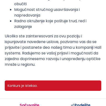
obučiti
Mogućnost stručnog usavršavanja i
napredovanja
Radno okruženje koje poštuje trud, red i
zalaganje
Ukoliko ste zainteresovani za ovu poziciju i
ispunjavate navedene uslove, pozivamo vas da se
prijavite i postanete deo našeg tima u kompaniji Hall
systems. Radujemo se vašoj prijavi i mogućnosti da
zajedno doprinesemo razvoju i unapređenju optičke
mreže u regionu.
Konkurs je istekao.
Sačuvajte
Podelite