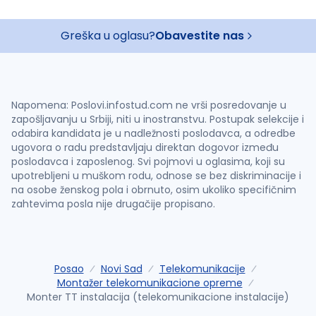
Greška u oglasu?
Obavestite nas
Napomena: Poslovi.infostud.com ne vrši posredovanje u
zapošljavanju u Srbiji, niti u inostranstvu. Postupak selekcije i
odabira kandidata je u nadležnosti poslodavca, a odredbe
ugovora o radu predstavljaju direktan dogovor između
poslodavca i zaposlenog. Svi pojmovi u oglasima, koji su
upotrebljeni u muškom rodu, odnose se bez diskriminacije i
na osobe ženskog pola i obrnuto, osim ukoliko specifičnim
zahtevima posla nije drugačije propisano.
Posao
Novi Sad
Telekomunikacije
Montažer telekomunikacione opreme
Monter TT instalacija (telekomunikacione instalacije)