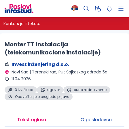
Konkurs je istekao.
Monter TT instalacija
(telekomunikacione instalacije)
Invest inženjering d.o.o.
Novi Sad | Terenski rad
, Put Šajkaskog odreda 5a
11.04.2026.
3 izvršioca
ugovor
puno radno vreme
Obaveštenje o pregledu prijave
Tekst oglasa
O poslodavcu