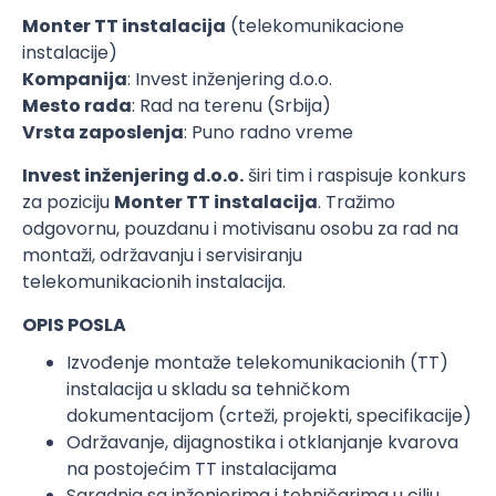
Monter TT instalacija
(telekomunikacione
instalacije)
Kompanija
: Invest inženjering d.o.o.
Mesto rada
: Rad na terenu (Srbija)
Vrsta zaposlenja
: Puno radno vreme
Invest inženjering d.o.o.
širi tim i raspisuje konkurs
za poziciju
Monter TT instalacija
. Tražimo
odgovornu, pouzdanu i motivisanu osobu za rad na
montaži, održavanju i servisiranju
telekomunikacionih instalacija.
OPIS POSLA
Izvođenje montaže telekomunikacionih (TT)
instalacija u skladu sa tehničkom
dokumentacijom (crteži, projekti, specifikacije)
Održavanje, dijagnostika i otklanjanje kvarova
na postojećim TT instalacijama
Saradnja sa inženjerima i tehničarima u cilju