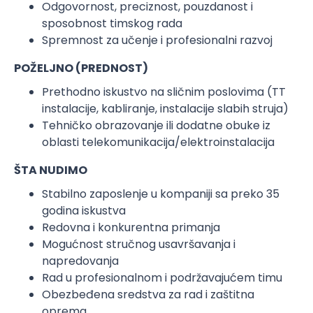
Odgovornost, preciznost, pouzdanost i
sposobnost timskog rada
Spremnost za učenje i profesionalni razvoj
POŽELJNO (PREDNOST)
Prethodno iskustvo na sličnim poslovima (TT
instalacije, kabliranje, instalacije slabih struja)
Tehničko obrazovanje ili dodatne obuke iz
oblasti telekomunikacija/elektroinstalacija
ŠTA NUDIMO
Stabilno zaposlenje u kompaniji sa preko 35
godina iskustva
Redovna i konkurentna primanja
Mogućnost stručnog usavršavanja i
napredovanja
Rad u profesionalnom i podržavajućem timu
Obezbeđena sredstva za rad i zaštitna
oprema