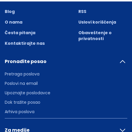
Blog
RSS
O nama
Uslovi korišćenja
Česta pitanja
Obaveštenje o
privatnosti
Kontaktirajte nas
Pronađite posao
Pretraga poslova
Poslovi na email
Upoznajte poslodavce
Dok tražite posao
Arhiva poslova
Za medije