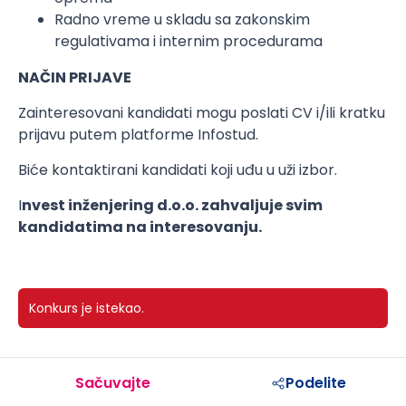
Radno vreme u skladu sa zakonskim
regulativama i internim procedurama
NAČIN PRIJAVE
Zainteresovani kandidati mogu poslati CV i/ili kratku
prijavu putem platforme Infostud.
Biće kontaktirani kandidati koji uđu u uži izbor.
I
nvest inženjering d.o.o. zahvaljuje svim
kandidatima na interesovanju.
Konkurs je istekao.
Sačuvajte
Podelite