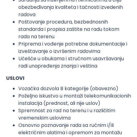
obezbeđivanja kvaliteta i tačnosti izvedenih
radova
Poštovanje procedura, bezbednosnih
standarda i propisa zaštite na radu tokom
rada na terenu
Priprema i vođenje potrebne dokumentacije i
izveštavanje o izvršenim radovima
Učešće u obukama i stručnom usavršavanju
radi unapređenja znanja i veština
USLOVI
Vozačka dozvola B kategorije (obavezno)
Poželjno iskustvo u montaži telekomunikacionih
instalacija (prednost, ali nije uslov)
Spremnost za rad na terenu i u različitim
vremenskim uslovima
Osnovno poznavanje rada sa ručnim i/ili
električnim alatima i opremom za montažu