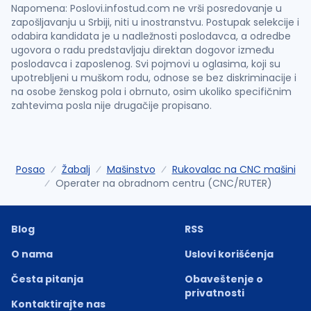
Napomena: Poslovi.infostud.com ne vrši posredovanje u
zapošljavanju u Srbiji, niti u inostranstvu. Postupak selekcije i
odabira kandidata je u nadležnosti poslodavca, a odredbe
ugovora o radu predstavljaju direktan dogovor između
poslodavca i zaposlenog. Svi pojmovi u oglasima, koji su
upotrebljeni u muškom rodu, odnose se bez diskriminacije i
na osobe ženskog pola i obrnuto, osim ukoliko specifičnim
zahtevima posla nije drugačije propisano.
Posao
Žabalj
Mašinstvo
Rukovalac na CNC mašini
Operater na obradnom centru (CNC/RUTER)
Blog
RSS
O nama
Uslovi korišćenja
Česta pitanja
Obaveštenje o
privatnosti
Kontaktirajte nas