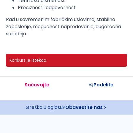
Tehnička pismenost
Preciznost i odgovornost.
Rad u savremenim fabričkim uslovima, stabilno
zaposlenje, mogućnost napredovanja, dugoročna
saradnja.
Konkurs je istekao.
Sačuvajte
Podelite
Greška u oglasu?
Obavestite nas