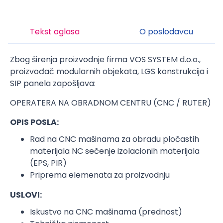
Tekst oglasa
O poslodavcu
Zbog širenja proizvodnje firma VOS SYSTEM d.o.o.,
proizvođač modularnih objekata, LGS konstrukcija i
SIP panela zapošljava:
OPERATERA NA OBRADNOM CENTRU (CNC / RUTER)
OPIS POSLA:
Rad na CNC mašinama za obradu pločastih
materijala NC sečenje izolacionih materijala
(EPS, PIR)
Priprema elemenata za proizvodnju
USLOVI:
Iskustvo na CNC mašinama (prednost)