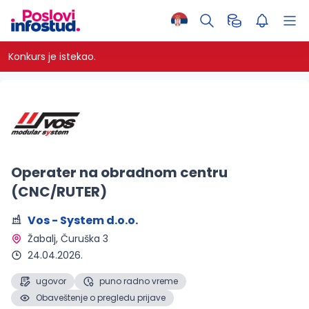
Konkurs je istekao.
Operater na obradnom centru
(CNC/RUTER)
Vos - System d.o.o.
Žabalj
, Čuruška 3 
24.04.2026.
ugovor
puno radno vreme
Obaveštenje o pregledu prijave