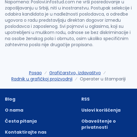
Napomena: Poslovi.infostud.com ne vrši posredovanje u
zapošljavanju u Srbiji, niti u inostranstvu. Postupak selekcije i
odabira kandidata je u nadležnosti poslodavca, a odredbe
ugovora o radu predstavljaju direktan dogovor između
poslodavca i zaposlenog. Svi pojmovi u oglasima, koji su
upotrebljeni u muškom rodu, odnose se bez diskriminacije i
na osobe ženskog pola i obrnuto, osim ukoliko specifičnim
zahtevima posla nije drugačije propisano.
Posao
Grafičarstvo, izdavaštvo
Radnik u grafičkoj proizvodnji
Operater u štampariji
Blog
RSS
O nama
Uslovi korišćenja
Česta pitanja
Obaveštenje o
privatnosti
Kontaktirajte nas