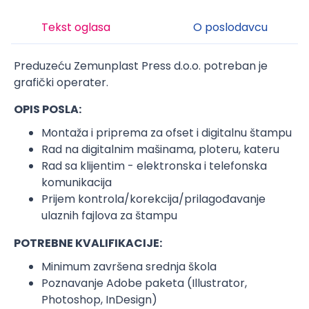
Tekst oglasa
O poslodavcu
Preduzeću Zemunplast Press d.o.o. potreban je
grafički operater.
OPIS POSLA:
Montaža i priprema za ofset i digitalnu štampu
Rad na digitalnim mašinama, ploteru, kateru
Rad sa klijentim - elektronska i telefonska
komunikacija
Prijem kontrola/korekcija/prilagođavanje
ulaznih fajlova za štampu
POTREBNE KVALIFIKACIJE:
Minimum završena srednja škola
Poznavanje Adobe paketa (Illustrator,
Photoshop, InDesign)