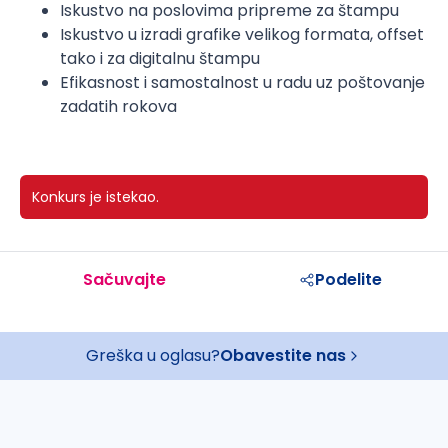
Iskustvo na poslovima pripreme za štampu
Iskustvo u izradi grafike velikog formata, offset
tako i za digitalnu štampu
Efikasnost i samostalnost u radu uz poštovanje
zadatih rokova
Konkurs je istekao.
Sačuvajte
Podelite
Greška u oglasu?
Obavestite nas