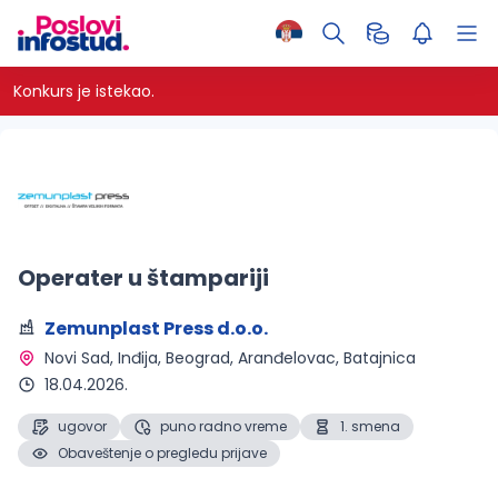
Konkurs je istekao.
Operater u štampariji
Zemunplast Press d.o.o.
Novi Sad, Inđija, Beograd, Aranđelovac, Batajnica 
18.04.2026.
ugovor
puno radno vreme
1. smena
Obaveštenje o pregledu prijave