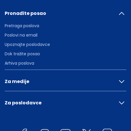
Pronađite posao
Pretraga poslova
Poslovi na email
Upoznajte poslodavce
Dok tražite posao
Arhiva poslova
Za medije
Za poslodavce