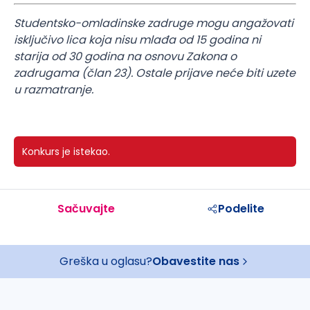
Studentsko-omladinske zadruge mogu angažovati
isključivo lica koja nisu mlađa od 15 godina ni
starija od 30 godina na osnovu Zakona o
zadrugama (član 23). Ostale prijave neće biti uzete
u razmatranje.
Konkurs je istekao.
Sačuvajte
Podelite
Greška u oglasu?
Obavestite nas