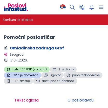
Konkurs je istekao.
Pomoćni poslastičar
Omladinska zadruga Grof
Beograd 
17.04.2026.
neto 400 RSD (satnica)
2 izvršioca
CV nije obavezan
ugovor
puno radno vreme
1. i 2. smena
dostupno studentima
Tekst oglasa
O poslodavcu