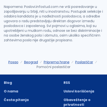
Napomena: Poslovi.infostud.com ne vrši posredovanje u
zapošljavanju u Srbiji, niti u inostranstvu. Postupak selekcije i
odabira kandidata je u nadležnosti poslodavca, a odredbe
ugovora o radu predstavljaju direktan dogovor između
poslodavca i zaposlenog. Svi pojmovi u oglasima, koji su
upotrebljeni u muškom rodu, odnose se bez diskriminacije i
na osobe ženskog pola i obrnuto, osim ukoliko specifičnim
zahtevima posla nije drugačije propisano.
Posao
Beograd
Priprema hrane
Poslastičar
Pomoćni poslastičar
Blog
RSS
O nama
Uslovi korišćenja
Česta pitanja
Obaveštenje o
privatnosti