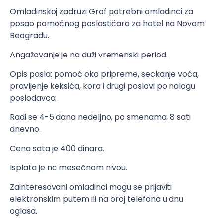
Omladinskoj zadruzi Grof potrebni omladinci za
posao pomoćnog poslastičara za hotel na Novom
Beogradu.
Angažovanje je na duži vremenski period.
Opis posla: pomoć oko pripreme, seckanje voća,
pravljenje keksića, kora i drugi poslovi po nalogu
poslodavca.
Radi se 4-5 dana nedeljno, po smenama, 8 sati
dnevno.
Cena sata je 400 dinara.
Isplata je na mesečnom nivou.
Zainteresovani omladinci mogu se prijaviti
elektronskim putem ili na broj telefona u dnu
oglasa.