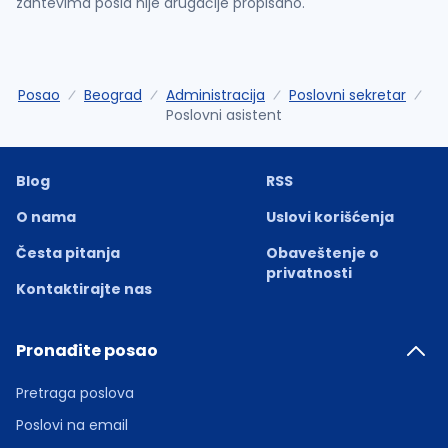
zahtevima posla nije drugačije propisano.
Posao
Beograd
Administracija
Poslovni sekretar
Poslovni asistent
Blog
RSS
O nama
Uslovi korišćenja
Česta pitanja
Obaveštenje o
privatnosti
Kontaktirajte nas
Pronađite posao
Pretraga poslova
Poslovi na email