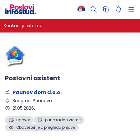
Konkurs je istekao.
Poslovni asistent
Paunov dom d.o.o.
Beograd
, Paunova 
21.05.2026.
ugovor
puno radno vreme
Obaveštenje o pregledu prijave