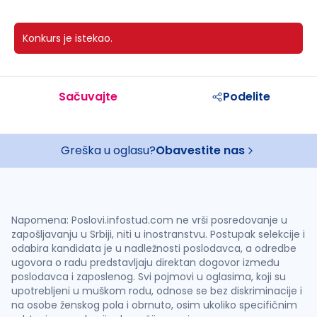
Konkurs je istekao.
Sačuvajte
Podelite
Greška u oglasu?
Obavestite nas
Napomena: Poslovi.infostud.com ne vrši posredovanje u
zapošljavanju u Srbiji, niti u inostranstvu. Postupak selekcije i
odabira kandidata je u nadležnosti poslodavca, a odredbe
ugovora o radu predstavljaju direktan dogovor između
poslodavca i zaposlenog. Svi pojmovi u oglasima, koji su
upotrebljeni u muškom rodu, odnose se bez diskriminacije i
na osobe ženskog pola i obrnuto, osim ukoliko specifičnim