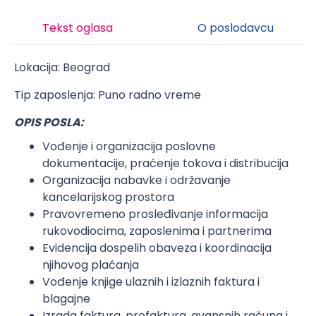
Tekst oglasa
O poslodavcu
Lokacija: Beograd
Tip zaposlenja: Puno radno vreme
OPIS POSLA:
Vođenje i organizacija poslovne
dokumentacije, praćenje tokova i distribucija
Organizacija nabavke i održavanje
kancelarijskog prostora
Pravovremeno prosleđivanje informacija
rukovodiocima, zaposlenima i partnerima
Evidencija dospelih obaveza i koordinacija
njihovog plaćanja
Vođenje knjige ulaznih i izlaznih faktura i
blagajne
Izrada faktura, profaktura, avansnih računa i