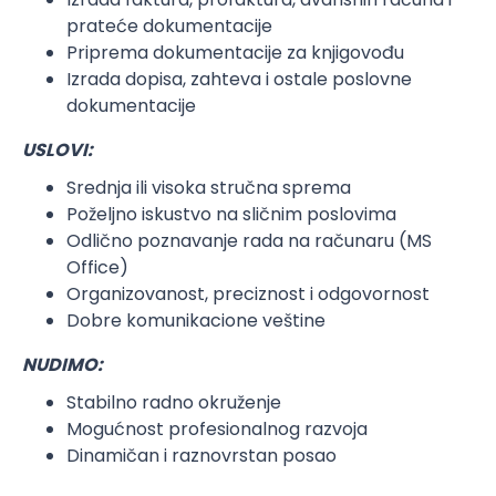
prateće dokumentacije
Priprema dokumentacije za knjigovođu
Izrada dopisa, zahteva i ostale poslovne
dokumentacije
USLOVI:
Srednja ili visoka stručna sprema
Poželjno iskustvo na sličnim poslovima
Odlično poznavanje rada na računaru (MS
Office)
Organizovanost, preciznost i odgovornost
Dobre komunikacione veštine
NUDIMO:
Stabilno radno okruženje
Mogućnost profesionalnog razvoja
Dinamičan i raznovrstan posao