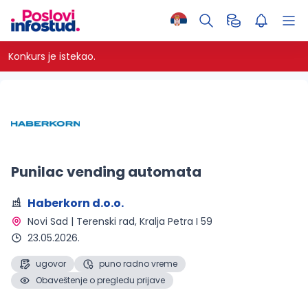
Konkurs je istekao.
Punilac vending automata
Haberkorn d.o.o.
Novi Sad | Terenski rad
, Kralja Petra I 59
23.05.2026.
ugovor
puno radno vreme
Obaveštenje o pregledu prijave