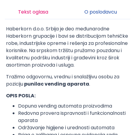
Tekst oglasa
O poslodavcu
Haberkorn d.o.o. Srbija je deo međunarodne
Haberkorn grupacije i bavi se distribucijom tehničke
robe, industrijske opreme i rešenja za profesionalne
korisnike. Na srpskom tržištu pružamo pouzdanu i
kvalitetnu podršku industriji i građevini kroz širok
asortiman proizvoda i usluga.
Tražimo odgovornu, vrednu i snalažljivu osobu za
poziciju
punilac vending aparata
.
OPIS POSLA:
Dopuna vending automata proizvodima
Redovna provera ispravnosti i funkcionalnosti
aparata
Održavanje higijene i urednosti automata
Briga o zalihama i osnovna evidencija rada