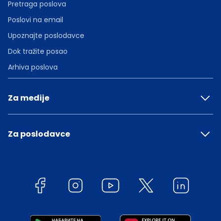
Pretraga poslova
Poslovi na email
Upoznajte poslodavce
Dok tražite posao
Arhiva poslova
Za medije
Za poslodavce