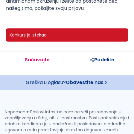
dinamičnom okruženju i želite da postanete deo
našeg tima, pošaljite svoju prijavu.
Konkurs je istekao.
Sačuvajte
Podelite
Greška u oglasu?
Obavestite nas
Napomena: Poslovi.infostud.com ne vrši posredovanje u
zapošljavanju u Srbiji, niti u inostranstvu. Postupak selekcije i
odabira kandidata je u nadležnosti poslodavca, a odredbe
ugovora o radu predstavljaju direktan dogovor između