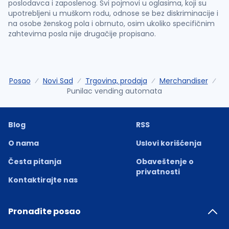
poslodavca i zaposlenog. Svi pojmovi u oglasima, koji su
upotrebljeni u muškom rodu, odnose se bez diskriminacije i
na osobe ženskog pola i obrnuto, osim ukoliko specifičnim
zahtevima posla nije drugačije propisano.
Posao
Novi Sad
Trgovina, prodaja
Merchandiser
Punilac vending automata
Blog
RSS
O nama
Uslovi korišćenja
Česta pitanja
Obaveštenje o
privatnosti
Kontaktirajte nas
Pronađite posao