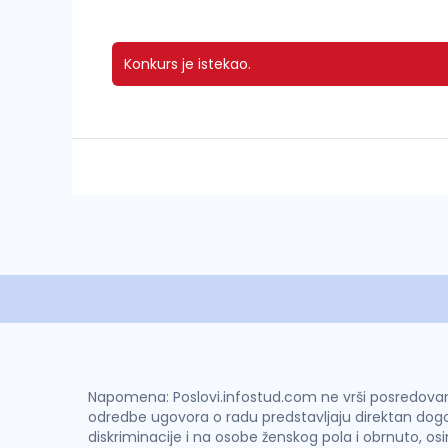
Konkurs je istekao.
Napomena: Poslovi.infostud.com ne vrši posredovanje 
odredbe ugovora o radu predstavljaju direktan dogo
diskriminacije i na osobe ženskog pola i obrnuto, os