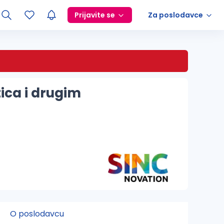
Prijavite se
Za poslodavce
ica i drugim
O poslodavcu