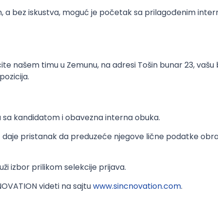
, a bez iskustva, moguć je početak sa prilagođenim inter
jučite našem timu u Zemunu, na adresi Tošin bunar 23, vašu
ozicija.
u sa kandidatom i obavezna interna obuka.
 daje pristanak da preduzeće njegove lične podatke obrađ
ži izbor prilikom selekcije prijava.
NOVATION videti na sajtu
www.sincnovation.com
.