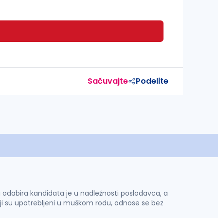
Sačuvajte
Podelite
 i odabira kandidata je u nadležnosti poslodavca, a
ji su upotrebljeni u muškom rodu, odnose se bez