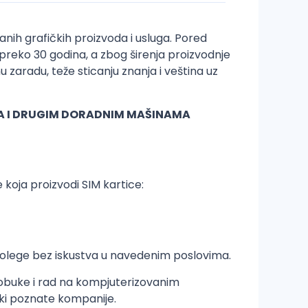
nih grafičkih proizvoda i usluga. Pored
preko 30 godina, a zbog širenja proizvodnje
u zaradu, teže sticanju znanja i veština uz
A I DRUGIM DORADNIM MAŠINAMA
 koja proizvodi SIM kartice:
 kolege bez iskustva u navedenim poslovima.
 obuke i rad na kompjuterizovanim
ski poznate kompanije.