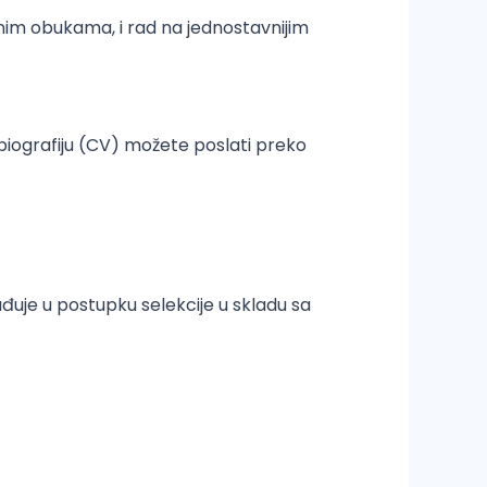
nim obukama, i rad na jednostavnijim
 biografiju (CV) možete poslati preko
uje u postupku selekcije u skladu sa