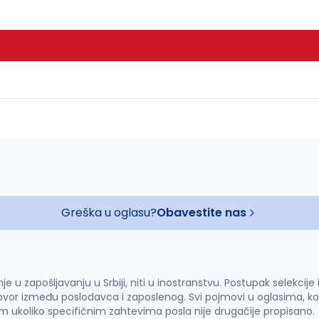
Greška u oglasu?
Obavestite nas
u zapošljavanju u Srbiji, niti u inostranstvu. Postupak selekcije
vor između poslodavca i zaposlenog. Svi pojmovi u oglasima, ko
im ukoliko specifičnim zahtevima posla nije drugačije propisano.