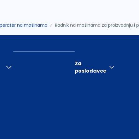
perater na mašinama
Radnik na mašinama za proizvodnju i 
Za
poslodavce