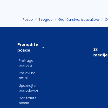
Posao
Beograd
Grafičarstvo, izdavaštvo
O
Pronađite
Za
posao
medije
Pretraga
poslova
Poslovi na
email
Upoznajte
poslodavce
Dok tražite
posao