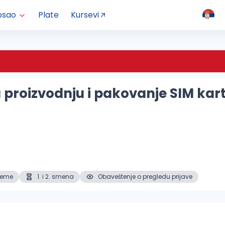
osao
Plate
Kursevi
roizvodnju i pakovanje SIM kart
reme
1. i 2. smena
Obaveštenje o pregledu prijave