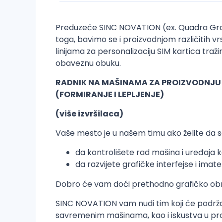
Preduzeće SINC NOVATION (ex. Quadra Graphi
toga, bavimo se i proizvodnjom različitih 
linijama za personalizaciju SIM kartica traži
obaveznu obuku.
RADNIK NA MAŠINAMA ZA PROIZVODNJU
(FORMIRANJE I LEPLJENJE)
(više izvršilaca)
Vaše mesto je u našem timu ako želite da se
da kontrolišete rad mašina i uređaja k
da razvijete grafičke interfejse i im
Dobro će vam doći prethodno grafičko obraz
SINC NOVATION vam nudi tim koji će podržat
savremenim mašinama, kao i iskustva u proi