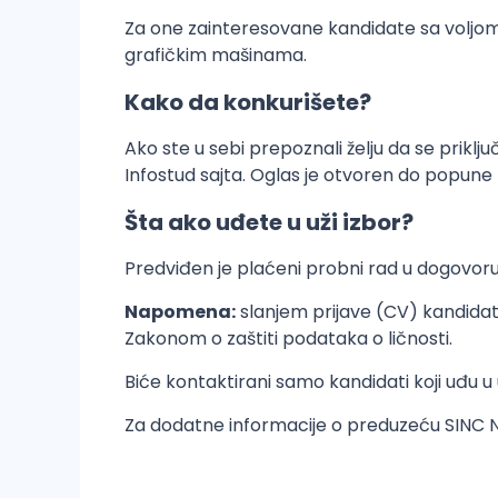
Za one zainteresovane kandidate sa voljom
grafičkim mašinama.
Kako da konkurišete?
Ako ste u sebi prepoznali želju da se prikl
Infostud sajta. Oglas je otvoren do popune p
Šta ako uđete u uži izbor?
Predviđen je plaćeni probni rad u dogovor
Napomena:
slanjem prijave (CV) kandidat
Zakonom o zaštiti podataka o ličnosti.
Biće kontaktirani samo kandidati koji uđu u u
Za dodatne informacije o preduzeću SINC 