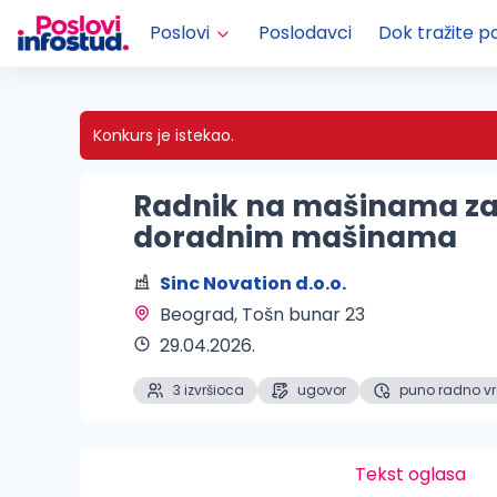
Poslovi
Poslodavci
Dok tražite p
Konkurs je istekao.
Radnik na mašinama za p
doradnim mašinama
Sinc Novation d.o.o.
Beograd
, Tošn bunar 23
29.04.2026.
3 izvršioca
ugovor
puno radno v
Tekst oglasa