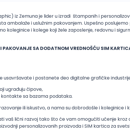
c) iz Zemuna je lider u izradi štampanih i personalizova
vrsta ambalaže i uslužnim pakovanjem. Uspešno poslujemo 
mo koleginice i kolege koji žele zaposlenje, redovnu i sigurn
 I PAKOVANJE
SA DODATNOM VREDNOŠĆU SIM KARTIC
 usavršavate i postanete deo digitalne grafičke industrije
oji ugrađuju čipove,
ate kontakte sa bazama podataka.
ovanje ili iskustvo, a nama su dobrodošle i koleginice i
i vaš lični razvoj tako što će vam omogućiti učenje kroz
zvodnji personalizovanih proizvoda i SIM kartica za svet