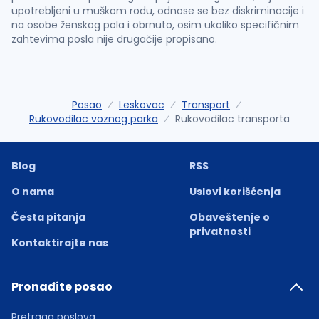
upotrebljeni u muškom rodu, odnose se bez diskriminacije i
na osobe ženskog pola i obrnuto, osim ukoliko specifičnim
zahtevima posla nije drugačije propisano.
Posao
Leskovac
Transport
Rukovodilac voznog parka
Rukovodilac transporta
Blog
RSS
O nama
Uslovi korišćenja
Česta pitanja
Obaveštenje o
privatnosti
Kontaktirajte nas
Pronađite posao
Pretraga poslova