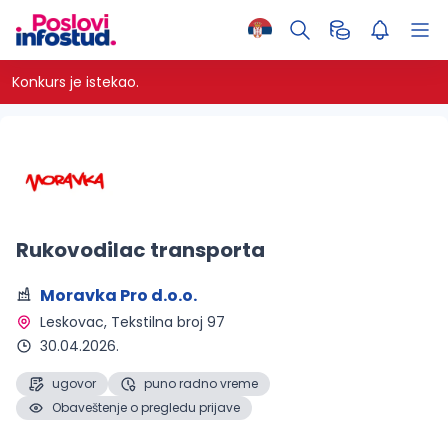
Konkurs je istekao.
Rukovodilac transporta
Moravka Pro d.o.o.
Leskovac
, Tekstilna broj 97
30.04.2026.
ugovor
puno radno vreme
Obaveštenje o pregledu prijave