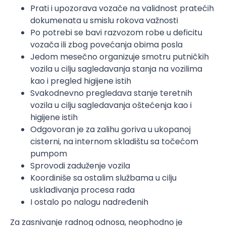
Prati i upozorava vozače na validnost pratećih
dokumenata u smislu rokova važnosti
Po potrebi se bavi razvozom robe u deficitu
vozača ili zbog povećanja obima posla
Jedom mesečno organizuje smotru putničkih
vozila u cilju sagledavanja stanja na vozilima
kao i pregled higijene istih
Svakodnevno pregledava stanje teretnih
vozila u cilju sagledavanja oštećenja kao i
higijene istih
Odgovoran je za zalihu goriva u ukopanoj
cisterni, na internom skladištu sa točećom
pumpom
Sprovodi zaduženje vozila
Koordiniše sa ostalim službama u cilju
usklađivanja procesa rada
I ostalo po nalogu nadređenih
Za zasnivanje radnog odnosa, neophodno je