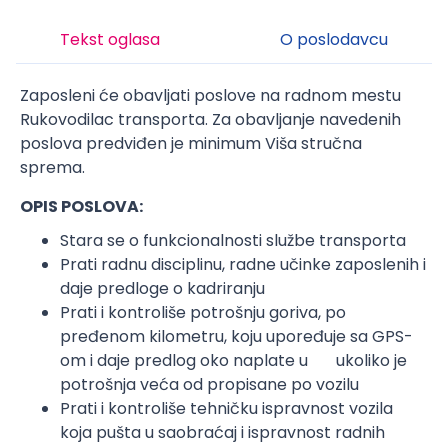
Tekst oglasa
O poslodavcu
Zaposleni će obavljati poslove na radnom mestu
Rukovodilac transporta. Za obavljanje navedenih
poslova predviđen je minimum Viša stručna
sprema.
OPIS POSLOVA:
Stara se o funkcionalnosti službe transporta
Prati radnu disciplinu, radne učinke zaposlenih i
daje predloge o kadriranju
Prati i kontroliše potrošnju goriva, po
pređenom kilometru, koju upoređuje sa GPS-
om i daje predlog oko naplate u ukoliko je
potrošnja veća od propisane po vozilu
Prati i kontroliše tehničku ispravnost vozila
koja pušta u saobraćaj i ispravnost radnih