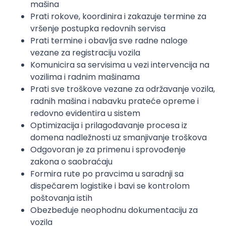
mašina
Prati rokove, koordinira i zakazuje termine za
vršenje postupka redovnih servisa
Prati termine i obavlja sve radne naloge
vezane za registraciju vozila
Komunicira sa servisima u vezi intervencija na
vozilima i radnim mašinama
Prati sve troškove vezane za održavanje vozila,
radnih mašina i nabavku prateće opreme i
redovno evidentira u sistem
Optimizacija i prilagođavanje procesa iz
domena nadležnosti uz smanjivanje troškova
Odgovoran je za primenu i sprovođenje
zakona o saobraćaju
Formira rute po pravcima u saradnji sa
dispečarem logistike i bavi se kontrolom
poštovanja istih
Obezbeđuje neophodnu dokumentaciju za
vozila