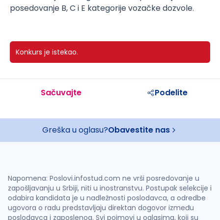
posedovanje B, C i E kategorije vozačke dozvole.
Konkurs je istekao.
Sačuvajte
Podelite
Greška u oglasu?
Obavestite nas
Napomena: Poslovi.infostud.com ne vrši posredovanje u
zapošljavanju u Srbiji, niti u inostranstvu. Postupak selekcije i
odabira kandidata je u nadležnosti poslodavca, a odredbe
ugovora o radu predstavljaju direktan dogovor između
poslodavca i zaposlenog. Svi pojmovi u oglasima, koji su