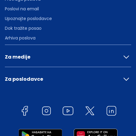
Poslovi na email
Upoznajte poslodavce
Dok tražite posao
Arhiva poslova
Za medije
Za poslodavce