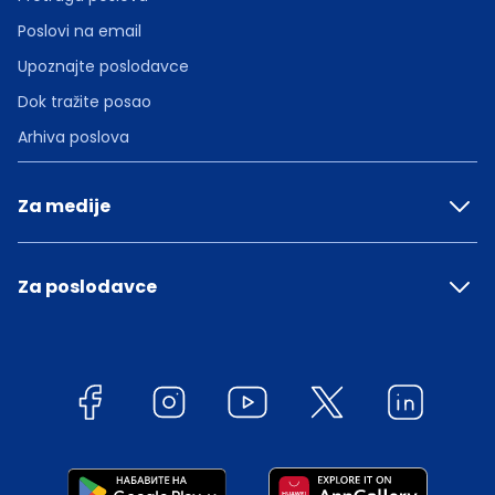
Poslovi na email
Upoznajte poslodavce
Dok tražite posao
Arhiva poslova
Za medije
Za poslodavce