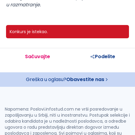
u razmatranje.
Konkurs je istekao.
Sačuvajte
Podelite
Greška u oglasu?
Obavestite nas
Napomena: Poslovi.infostud.com ne vrši posredovanje u
zapošljavanju u Srbiji, niti u inostranstvu. Postupak selekcije i
odabira kandidata je u nadležnosti poslodavca, a odredbe
ugovora o radu predstavljaju direktan dogovor između
poslodavca i zaposlenog. Svi pojmovi u oglasima, koji su