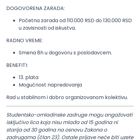
DOGOVORENA ZARADA:
Početna zarada od 110.000 RSD do 130.000 RSD
u zavisnosti od iskustva.
RADNO VREME:
Smena 8h u dogovoru s poslodavcem.
BENEFITI:
13. plata
Mogućnost napredovanja
Rad u stabilnom i dobro organizovanom kolektivu.
Studentsko-omladinske zadruge mogu angažovati
isključivo lica koja nisu mlađa od 15 godina ni
starija od 30 godina na osnovu Zakona o
zadrugama (član 23). Ostale prijave neće biti uzete