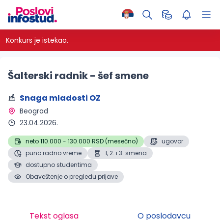
Konkurs je istekao.
Šalterski radnik - šef smene
Snaga mladosti OZ
Beograd 
23.04.2026.
neto 110.000 - 130.000 RSD (mesečno)
ugovor
puno radno vreme
1, 2. i 3. smena
dostupno studentima
Obaveštenje o pregledu prijave
Tekst oglasa
O poslodavcu