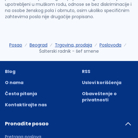
upotrebljeni u muškom rodu, odnose se bez diskriminacije i
na osobe ženskog pola i obrnuto, osim ukoliko specifičnim
zahtevima posla nije drugačije propisano.
Posao
Beograd
Trgovina, prodaja
Poslovođa
Šalterski radnik - šef smene
Blog
RSS
O nama
Uslovi korišćenja
Česta pitanja
Obaveštenje o
privatnosti
Kontaktirajte nas
Pronađite posao
Pretraga poslova