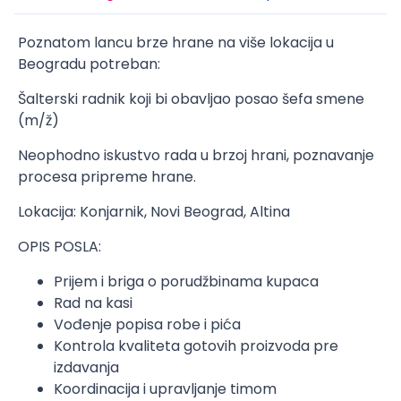
Poznatom lancu brze hrane na više lokacija u
Beogradu potreban:
Šalterski radnik koji bi obavljao posao šefa smene
(m/ž)
Neophodno iskustvo rada u brzoj hrani, poznavanje
procesa pripreme hrane.
Lokacija: Konjarnik, Novi Beograd, Altina
OPIS POSLA:
Prijem i briga o porudžbinama kupaca
Rad na kasi
Vođenje popisa robe i pića
Kontrola kvaliteta gotovih proizvoda pre
izdavanja
Koordinacija i upravljanje timom