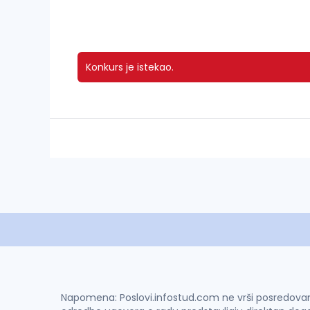
Konkurs je istekao.
Napomena: Poslovi.infostud.com ne vrši posredovanje 