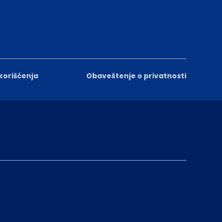
 korišćenja
Obaveštenje o privatnosti