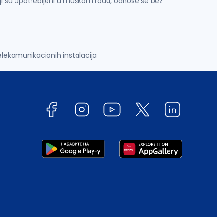
ji su upotrebljeni u muškom rodu, odnose se bez
elekomunikacionih instalacija