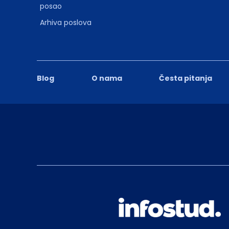
posao
Arhiva poslova
Blog
O nama
Česta pitanja