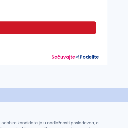
Sačuvajte
Podelite
 i odabira kandidata je u nadležnosti poslodavca, a