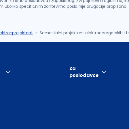
vor između poslodavca i zaposlenog. Svi pojmovi u oglasima, ko
im ukoliko specifičnim zahtevima posla nije drugačije propisano.
lektro-projektant
Samostalni projektant elektroenergetskih i t
Za
poslodavce