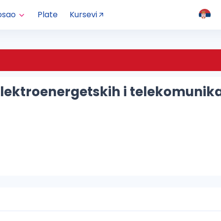
osao
Plate
Kursevi
lektroenergetskih i telekomunika