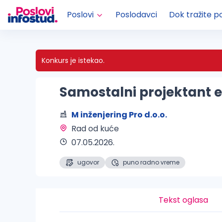
Poslovi
Poslodavci
Dok tražite p
Konkurs je istekao.
Samostalni projektant e
M inženjering Pro d.o.o.
Rad od kuće 
07.05.2026.
ugovor
puno radno vreme
Tekst oglasa