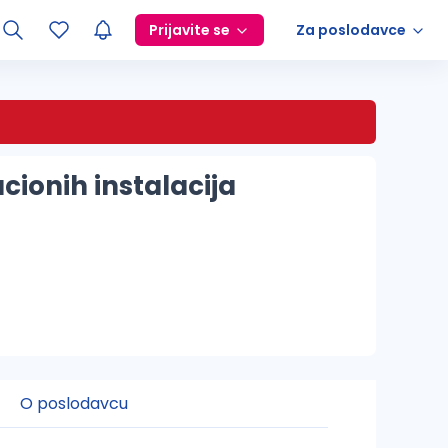
Prijavite se
Za poslodavce
cionih instalacija
O poslodavcu