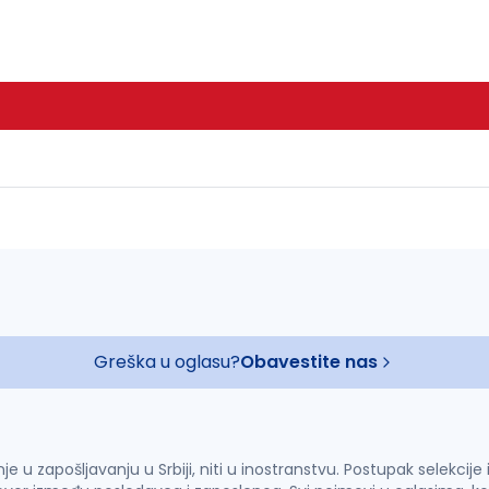
Greška u oglasu?
Obavestite nas
u zapošljavanju u Srbiji, niti u inostranstvu. Postupak selekcije