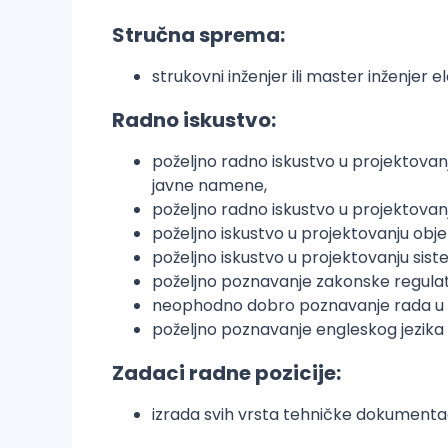
Stručna sprema:
strukovni inženjer ili master inženjer 
Radno iskustvo:
poželjno radno iskustvo u projektovanj
javne namene,
poželjno radno iskustvo u projektovanj
poželjno iskustvo u projektovanju ob
poželjno iskustvo u projektovanju sis
poželjno poznavanje zakonske regulativ
neophodno dobro poznavanje rada u 
poželjno poznavanje engleskog jezika
Zadaci radne pozicije:
izrada svih vrsta tehničke dokumentac