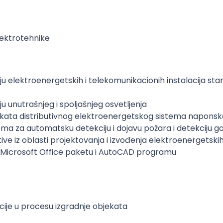
elektrotehnike
u elektroenergetskih i telekomunikacionih instalacija stamb
u unutrašnjeg i spoljašnjeg osvetljenja
jekata distributivnog elektroenergetskog sistema naponsk
tema za automatsku detekciju i dojavu požara i detekciju g
e iz oblasti projektovanja i izvođenja elektroenergetskih 
Microsoft Office paketu i AutoCAD programu
ije u procesu izgradnje objekata