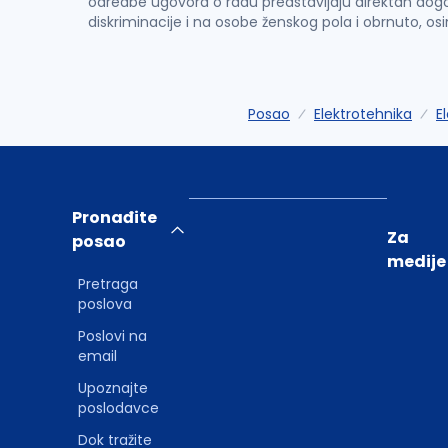
odredbe ugovora o radu predstavljaju direktan dogo
diskriminacije i na osobe ženskog pola i obrnuto, os
Posao
Elektrotehnika
E
Pronađite
Za
posao
medije
Pretraga
poslova
Poslovi na
email
Upoznajte
poslodavce
Dok tražite