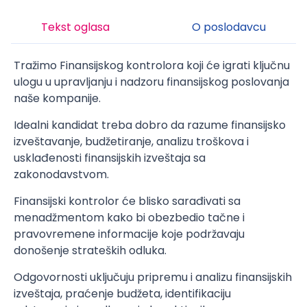
Tekst oglasa
O poslodavcu
Tražimo Finansijskog kontrolora koji će igrati ključnu
ulogu u upravljanju i nadzoru finansijskog poslovanja
naše kompanije.
Idealni kandidat treba dobro da razume finansijsko
izveštavanje, budžetiranje, analizu troškova i
usklađenosti finansijskih izveštaja sa
zakonodavstvom.
Finansijski kontrolor će blisko sarađivati sa
menadžmentom kako bi obezbedio tačne i
pravovremene informacije koje podržavaju
donošenje strateških odluka.
Odgovornosti uključuju pripremu i analizu finansijskih
izveštaja, praćenje budžeta, identifikaciju