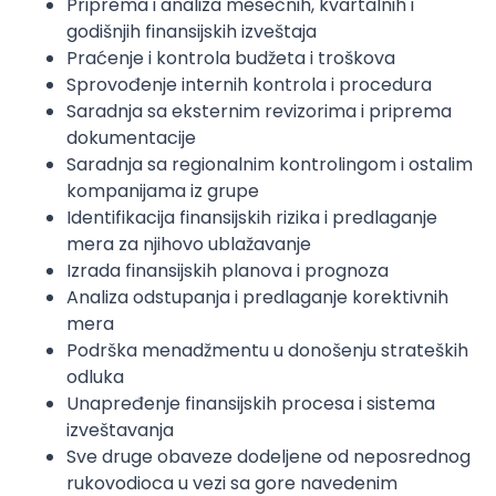
Priprema i analiza mesečnih, kvartalnih i
godišnjih finansijskih izveštaja
Praćenje i kontrola budžeta i troškova
Sprovođenje internih kontrola i procedura
Saradnja sa eksternim revizorima i priprema
dokumentacije
Saradnja sa regionalnim kontrolingom i ostalim
kompanijama iz grupe
Identifikacija finansijskih rizika i predlaganje
mera za njihovo ublažavanje
Izrada finansijskih planova i prognoza
Analiza odstupanja i predlaganje korektivnih
mera
Podrška menadžmentu u donošenju strateških
odluka
Unapređenje finansijskih procesa i sistema
izveštavanja
Sve druge obaveze dodeljene od neposrednog
rukovodioca u vezi sa gore navedenim