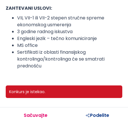
ZAHTEVANI USLOVI:
VII, VII-1 ili VII-2 stepen stručne spreme
ekonomskog usmerenja
3 godine radnog iskustva
Engleski jezik – tečno komuniciranje
MS office
Sertifikati iz oblasti finansijskog
kontrolinga/kontrolinga će se smatrati
prednošću
Konkurs je istekao.
Sačuvajte
Podelite