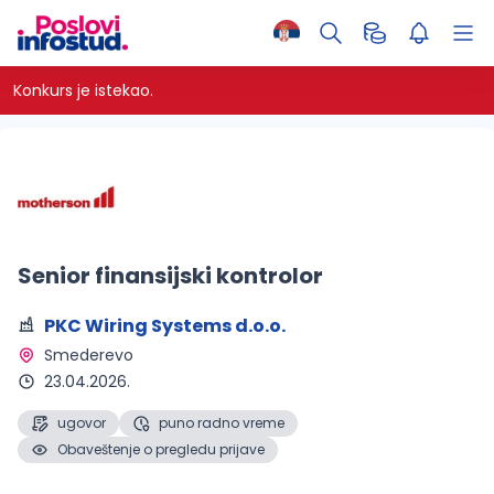
Konkurs je istekao.
Senior finansijski kontrolor
PKC Wiring Systems d.o.o.
Smederevo 
23.04.2026.
ugovor
puno radno vreme
Obaveštenje o pregledu prijave