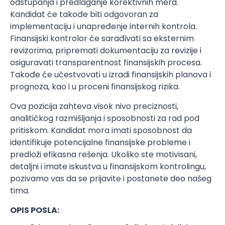
odstupanja i predlaganje korektivnih mera.
Kandidat će takođe biti odgovoran za
implementaciju i unapređenje internih kontrola.
Finansijski kontrolor će sarađivati sa eksternim
revizorima, pripremati dokumentaciju za revizije i
osiguravati transparentnost finansijskih procesa.
Takođe će učestvovati u izradi finansijskih planova i
prognoza, kao i u proceni finansijskog rizika.
Ova pozicija zahteva visok nivo preciznosti,
analitičkog razmišljanja i sposobnosti za rad pod
pritiskom. Kandidat mora imati sposobnost da
identifikuje potencijalne finansijske probleme i
predloži efikasna rešenja. Ukoliko ste motivisani,
detaljni i imate iskustva u finansijskom kontrolingu,
pozivamo vas da se prijavite i postanete deo našeg
tima.
OPIS POSLA: