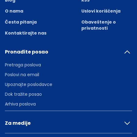
Blog
RSS
O nama
Uslovi korišćenja
Česta pitanja
Obaveštenje o
privatnosti
Kontaktirajte nas
Pronađite posao
Pretraga poslova
Poslovi na email
Upoznajte poslodavce
Dok tražite posao
Arhiva poslova
Za medije