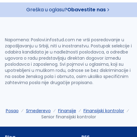
Greška u oglasu?
Obavestite nas
Napomena: Poslovi.infostud.com ne vrši posredovanje u
zapošljavanju u Srbiji, niti u inostranstvu. Postupak selekcije i
odabira kandidata je u nadležnosti poslodavca, a odredbe
ugovora o radu predstavljaju direktan dogovor između
poslodavca i zaposlenog. Svi pojmovi u oglasima, koji su
upotrebljeni u muškom rodu, odnose se bez diskriminacije i
na osobe ženskog pola i obrnuto, osim ukoliko specifičnim
zahtevima posla nije drugačije propisano.
Posao
Smederevo
Finansije
Finansijski kontrolor
Senior finansijski kontrolor