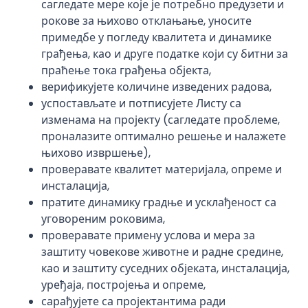
сагледате мере које је потребно предузети и
рокове за њихово отклањање, уносите
примедбе у погледу квалитета и динамике
грађења, као и друге податке који су битни за
праћење тока грађења објекта,
верификујете количине изведених радова,
успостављате и потписујете Листу са
изменама на пројекту (сагледате проблеме,
проналазите оптимално решење и налажете
њихово извршење),
проверавате квалитет материјала, опреме и
инсталација,
пратите динамику градње и усклађеност са
уговореним роковима,
проверавате примену услова и мера за
заштиту човекове животне и радне средине,
као и заштиту суседних објеката, инсталација,
уређаја, постројења и опреме,
сарађујете са пројектантима ради