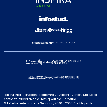
Poslovi Infostud vodeća platforma za zapošljavanje u Srbiji, deo
centra za zapošljavanje i razvoj karijere - Infostud.
©
Infostud rešenja d.o.o. Subotica
, 2000 -
2026
. Sadržaj sajta