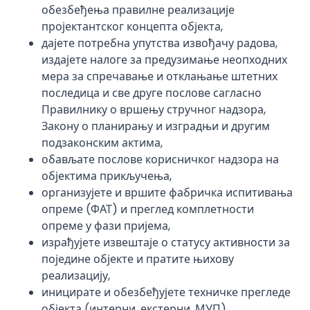
обезбеђења правилне реализације
пројектантског концепта објекта,
дајете потребна упутства извођачу радова,
издајете налоге за предузимање неопходних
мера за спречавање и отклањање штетних
последица и све друге послове сагласно
Правилнику о вршењу стручног надзора,
Закону о планирању и изградњи и другим
подзаконским актима,
обављате послове корисничког надзора на
објектима прикључења,
организујете и вршите фабричка испитивања
опреме (ФАТ) и преглед комплетности
опреме у фази пријема,
израђујете извештаје о статусу активности за
поједине објекте и пратите њихову
реализацију,
иницирате и обезбеђујете техничке прегледе
објекта (интерни, екстерни, МУП),