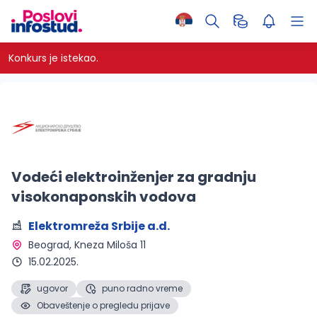
Konkurs je istekao.
Vodeći elektroinženjer za gradnju
visokonaponskih vodova
Elektromreža Srbije a.d.
Beograd
, Kneza Miloša 11
15.02.2025.
ugovor
puno radno vreme
Obaveštenje o pregledu prijave