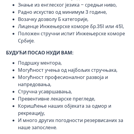
Знање из енглеског језика – средњи ниво,
Радно искуство од минимум 3 године,
Возачку дозволу Б категорије,
Лиценце Инжењерске коморе бр.351 или 451,
Положен стручни испит Инжењерске коморе
Србије.
БУДУЋИ ПОСАО НУДИ ВАМ:
Подршку ментора,
Могућност учења од најбољих стручњака,
Могућност професионалног развоја и
напредовања,
Стручна усавршавања,
Превентивне лекарске прегледе,
Коришћење наших објеката за одмор и
рекреацију,
И много других погодности резервисаних за
наше запослене.