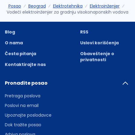
Posao
Beograd
Elektrotehnika
Elektroinženjer
Vodeći elektroinženjer za gradnju visokonaponskih vodova
Blog
RSS
O nama
Uslovi korišćenja
Česta pitanja
Obaveštenje o
privatnosti
Kontaktirajte nas
Pronađite posao
Pretraga poslova
Poslovi na email
Upoznajte poslodavce
Dok tražite posao
Arhiva poslova