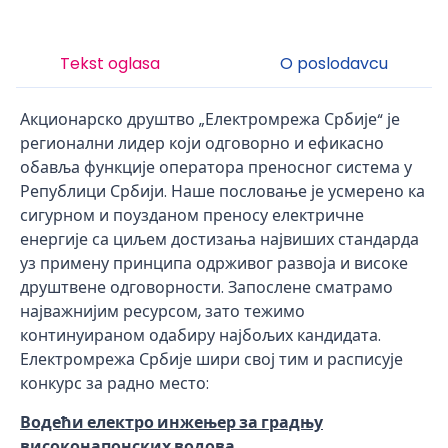
Tekst oglasa
O poslodavcu
Акционарско друштво „Електромрежа Србије“ је
регионални лидер који одговорно и ефикасно
обавља функције оператора преносног система у
Републици Србији. Наше пословање је усмерено ка
сигурном и поузданом преносу електричне
енергије са циљем достизања највиших стандарда
уз примену принципа одрживог развоја и високе
друштвене одговорности. Запослене сматрамо
најважнијим ресурсом, зато тежимо
континуираном одабиру најбољих кандидата.
Електромрежа Србије шири свој тим и расписује
конкурс за радно место:
Водећи електро инжењер за градњу
високонапонских водова