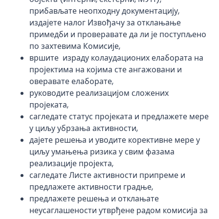
прибављате неопходну документацију,
издајете налог Извођачу за отклањање
примедби и проверавате да ли је поступљено
по захтевима Комисије,
вршите израду колаудационих елабората на
пројектима на којима сте ангажовани и
оверавате елаборате,
руководите реализацијом сложених
пројеката,
сагледате статус пројеката и предлажете мере
у циљу убрзања активности,
дајете решења и уводите корективне мере у
циљу умањења ризика у свим фазама
реализације пројекта,
сагледате Листе активности припреме и
предлажете активности градње,
предлажете решења и отклањате
неусаглашености утврђене радом комисија за