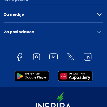
Za medije
Za poslodavce