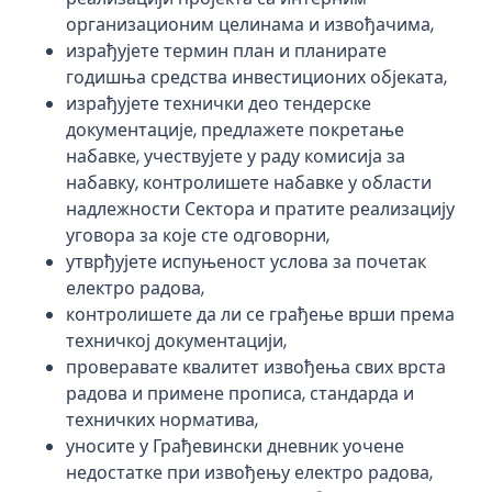
организационим целинама и извођачима,
израђујете термин план и планирате
годишња средства инвестиционих објеката,
израђујете технички део тендерске
документације, предлажете покретање
набавке, учествујете у раду комисија за
набавку, контролишете набавке у области
надлежности Сектора и пратите реализацију
уговора за које сте одговорни,
утврђујете испуњеност услова за почетак
електро радова,
контролишете да ли се грађење врши према
техничкој документацији,
проверавате квалитет извођења свих врста
радова и примене прописа, стандарда и
техничких норматива,
уносите у Грађевински дневник уочене
недостатке при извођењу електро радова,