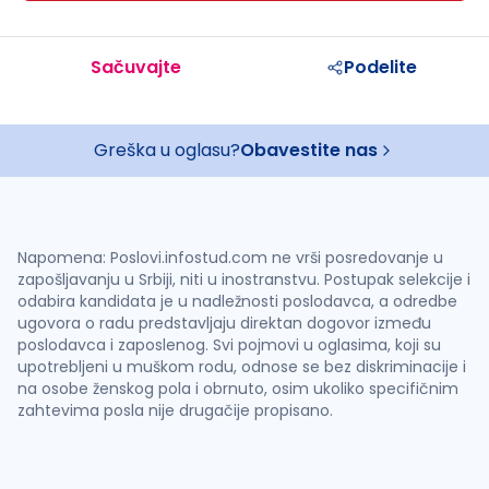
Sačuvajte
Podelite
Greška u oglasu?
Obavestite nas
Napomena: Poslovi.infostud.com ne vrši posredovanje u
zapošljavanju u Srbiji, niti u inostranstvu. Postupak selekcije i
odabira kandidata je u nadležnosti poslodavca, a odredbe
ugovora o radu predstavljaju direktan dogovor između
poslodavca i zaposlenog. Svi pojmovi u oglasima, koji su
upotrebljeni u muškom rodu, odnose se bez diskriminacije i
na osobe ženskog pola i obrnuto, osim ukoliko specifičnim
zahtevima posla nije drugačije propisano.