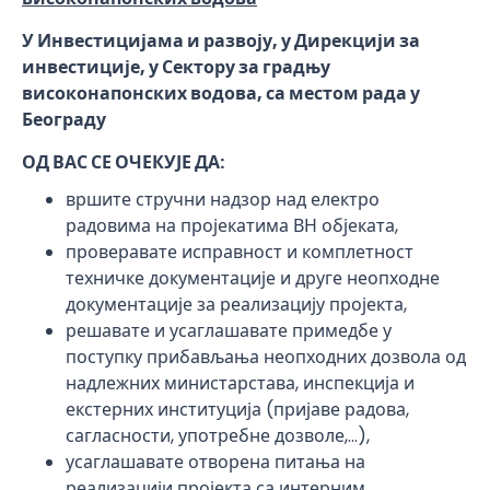
У Инвестицијама и развоју, у Дирекцији за
инвестиције, у Сектору за градњу
високонапонских водова, са местом рада у
Београду
ОД ВАС СЕ ОЧЕКУЈЕ ДА:
вршите стручни надзор над електро
радовима на пројекатима ВН објеката,
проверавате исправност и комплетност
техничке документације и друге неопходне
документације за реализацију пројекта,
решавате и усаглашавате примедбе у
поступку прибављања неопходних дозвола од
надлежних министарстава, инспекција и
екстерних институција (пријаве радова,
сагласности, употребне дозволе,...),
усаглашавате отворена питања на
реализацији пројекта са интерним