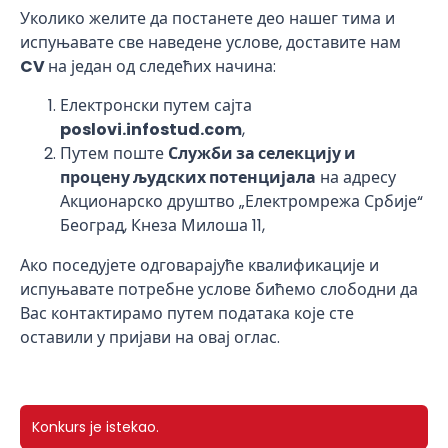
Уколико желите да постанете део нашег тима и
испуњавате све наведене услове, доставите нам
CV
на један од следећих начина:
Електронски путем сајта
poslovi.infostud.com
,
Путем поште
Служби за селекцију и
процену људских потенцијала
на адресу
Акционарско друштво „Електромрежа Србије“
Београд, Кнеза Милоша 11,
Ако поседујете одговарајуће квалификације и
испуњавате потребне услове бићемо слободни да
Вас контактирамо путем података које сте
оставили у пријави на овај оглас.
Konkurs je istekao.