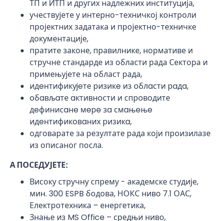
ТП и ИТП и других надлежних институција,
учествујете у интерно-техничкој контроли
пројектних задатака и пројектно-техничке
документације,
пратите законе, правилнике, нормативе и
стручне стандарде из области рада Сектора и
примењујете на област рада,
идeнтификуjeте ризикe из oблaсти рaдa,
oбaвљaте aктивнoсти и спрoвoдите
дeфинисaнe мeрe зa смaњeњe
идeнтификoвaних ризикa,
одговарате за резултате рада који произилазе
из описаног посла.
А ПОСЕДУЈЕТЕ:
Високу стручну спрему - академске студије,
мин. 300 ESPB бодова, НОКС ниво 7.1 ОАС,
Електротехника – енергетика,
Знање из MS Office – средњи ниво,