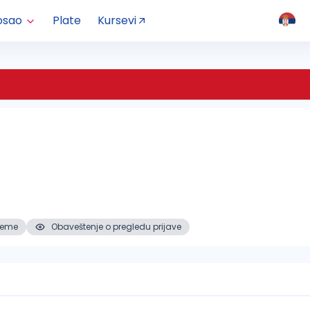
osao
Plate
Kursevi
reme
Obaveštenje o pregledu prijave