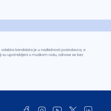
 i odabira kandidata je u nadležnosti poslodavca, a
ji su upotrebljeni u muškom rodu, odnose se bez