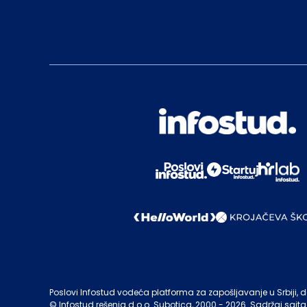
Poslovi Infostud vodeća platforma za zapošljavanje u Srbiji, de
©
Infostud rešenja d.o.o. Subotica
, 2000 -
2026
. Sadržaj sajta