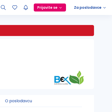
Prijavite se
Za poslodavce
O poslodavcu