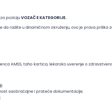
za poziciju
VOZAČ E KATEGORIJE.
te da radite u dinamičnom okruženju, ovo je prava prilika z
cenca AMSS, taho kartica, lekarsko uverenje o zdravstven
i;
nost saobraćajne i prateće dokumentacije;
;