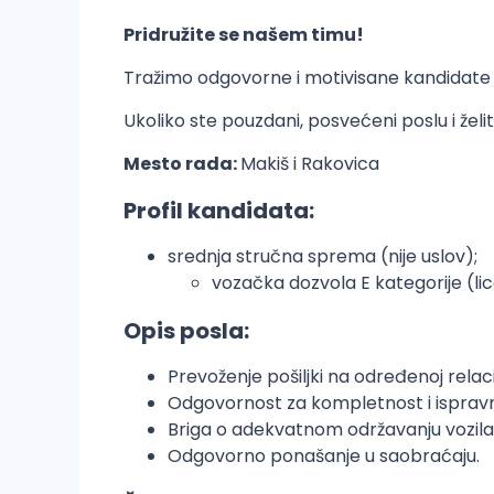
Pridružite se našem timu!
Tražimo odgovorne i motivisane kandidate 
Ukoliko ste pouzdani, posvećeni poslu i želi
Mesto rada:
Makiš i Rakovica
Profil kandidata:
srednja stručna sprema (nije uslov);
vozačka dozvola E kategorije (li
Opis posla:
Prevoženje pošiljki na određenoj relacij
Odgovornost za kompletnost i isprav
Briga o adekvatnom održavanju vozila
Odgovorno ponašanje u saobraćaju.