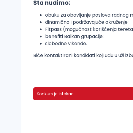
Šta nudimo:
obuku za obavljanje poslova radnog 
dinamično i podržavajuće okruženje;
Fitpass (mogućnost korišćenja teretane
benefiti Balkan grupacije;
slobodne vikende.
Biće kontaktirani kandidati koji uđu u uži izb
Konkurs je istekao.