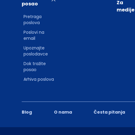
Za
posao
medije
Pretraga
poslova
Poslovi na
email
Upoznajte
poslodavce
Dok tražite
posao
Arhiva poslova
Blog
O nama
Česta pitanja