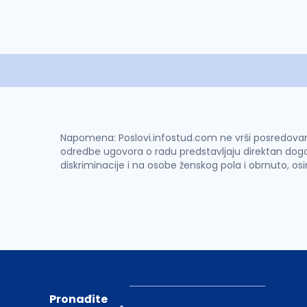
Napomena: Poslovi.infostud.com ne vrši posredovanje 
odredbe ugovora o radu predstavljaju direktan dogo
diskriminacije i na osobe ženskog pola i obrnuto, os
Pronađite