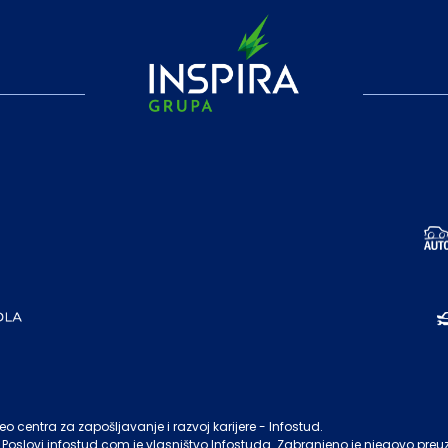
o centra za zapošljavanje i razvoj karijere - Infostud.
Poslovi.infostud.com
je vlasništvo
Infostuda
. Zabranjeno je njegovo preu