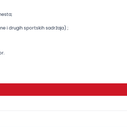
mesta;
 i drugih sportskih sadržaja) ;
or.