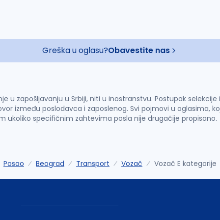
Greška u oglasu?
Obavestite nas
u zapošljavanju u Srbiji, niti u inostranstvu. Postupak selekcije
vor između poslodavca i zaposlenog. Svi pojmovi u oglasima, ko
im ukoliko specifičnim zahtevima posla nije drugačije propisano.
Posao
Beograd
Transport
Vozač
Vozač E kategorije