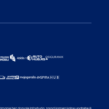
zimanje bez dozvole
Infostuda
, zarad komercijalne upotrebe ili