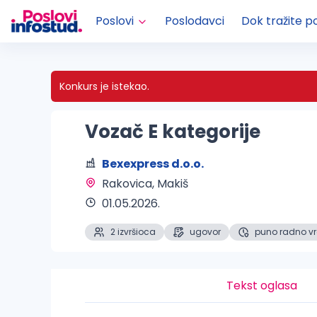
Poslovi
Poslodavci
Dok tražite p
Konkurs je istekao.
Vozač E kategorije
Bexexpress d.o.o.
Rakovica, Makiš 
01.05.2026.
2 izvršioca
ugovor
puno radno v
Tekst oglasa