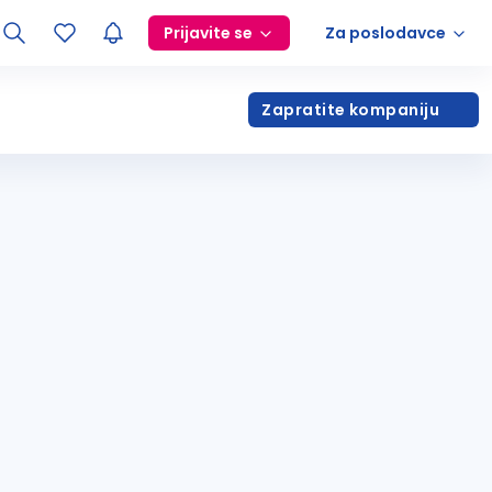
Prijavite se
Za poslodavce
Zapratite kompaniju