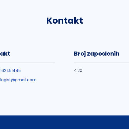
Kontakt
akt
Broj zaposlenih
162451445
< 20
logist@gmail.com