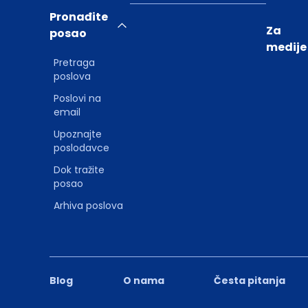
Pronađite
Za
posao
medije
Pretraga
poslova
Poslovi na
email
Upoznajte
poslodavce
Dok tražite
posao
Arhiva poslova
Blog
O nama
Česta pitanja