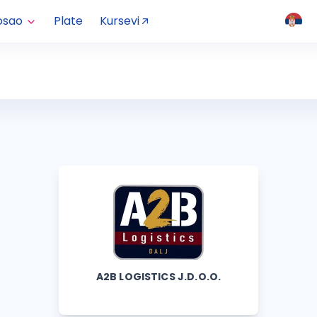
osao
Plate
Kursevi
A2B LOGISTICS J.D.O.O.