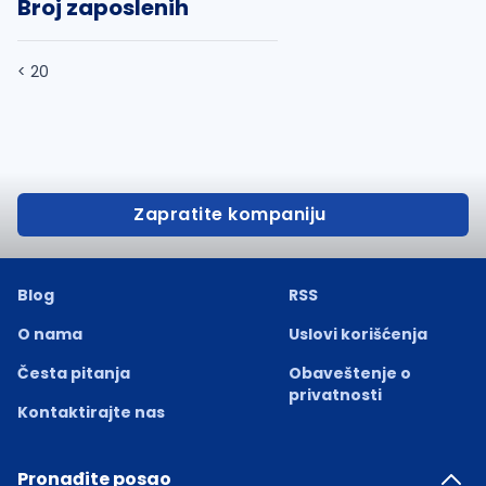
Broj zaposlenih
< 20
Zapratite kompaniju
Blog
RSS
O nama
Uslovi korišćenja
Česta pitanja
Obaveštenje o
privatnosti
Kontaktirajte nas
Pronađite posao