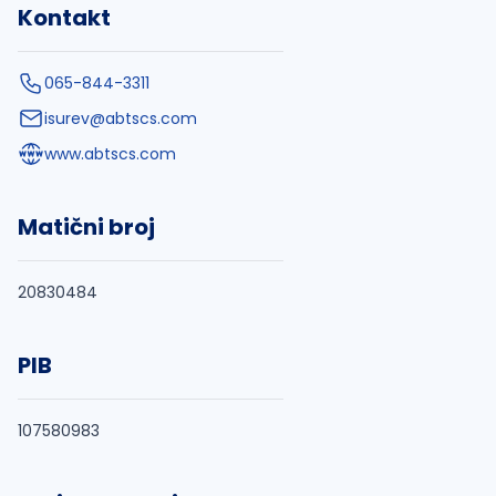
Kontakt
065-844-3311
isurev@abtscs.com
www.abtscs.com
Matični broj
20830484
PIB
107580983