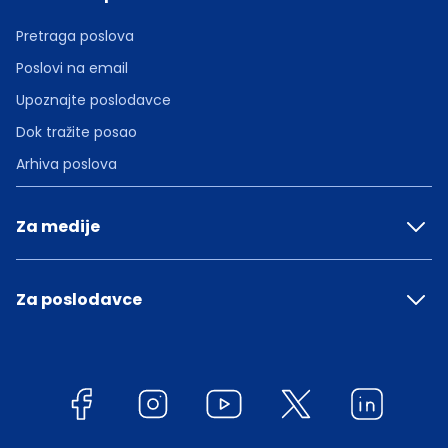
Pretraga poslova
Poslovi na email
Upoznajte poslodavce
Dok tražite posao
Arhiva poslova
Za medije
Za poslodavce