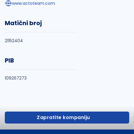
www.actoteam.com
Matični broj
21152404
PIB
109267273
Zapratite kompaniju