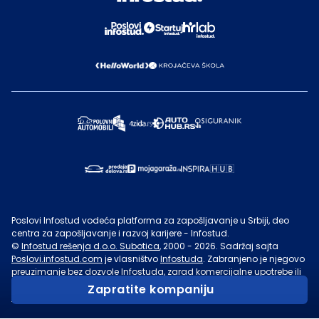
Poslovi Infostud vodeća platforma za zapošljavanje u Srbiji, deo
centra za zapošljavanje i razvoj karijere - Infostud.
©
Infostud rešenja d.o.o. Subotica
, 2000 -
2026
. Sadržaj sajta
Poslovi.infostud.com
je vlasništvo
Infostuda
. Zabranjeno je njegovo
preuzimanje bez dozvole
Infostuda
, zarad komercijalne upotrebe ili
u druge svrhe, osim za lične potrebe posetilaca sajta.
Uslovi
Zapratite kompaniju
korišćenja.