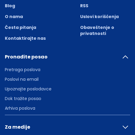
Blog
RSS
O nama
Uslovi korišćenja
Česta pitanja
Obaveštenje o
privatnosti
Kontaktirajte nas
Pronađite posao
Pretraga poslova
Poslovi na email
Upoznajte poslodavce
Dok tražite posao
Arhiva poslova
Za medije