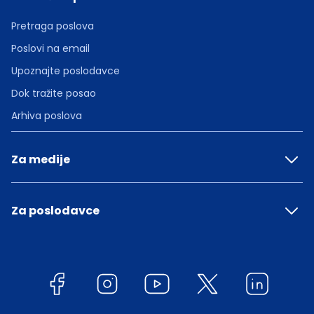
Pretraga poslova
Poslovi na email
Upoznajte poslodavce
Dok tražite posao
Arhiva poslova
Za medije
Za poslodavce