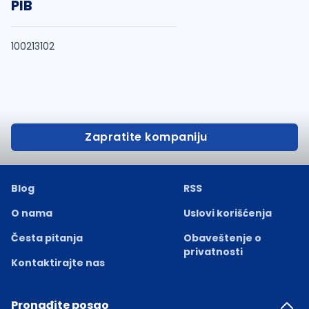
PIB
100213102
Zapratite kompaniju
Blog
RSS
O nama
Uslovi korišćenja
Česta pitanja
Obaveštenje o
privatnosti
Kontaktirajte nas
Pronađite posao