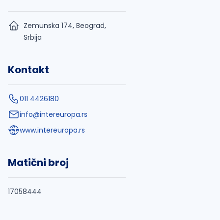
Zemunska 174, Beograd,
Srbija
Kontakt
011 4426180
info@intereuropa.rs
www.intereuropa.rs
Matični broj
17058444