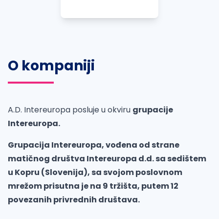
O kompaniji
A.D. Intereuropa posluje u okviru
grupacije
Intereuropa.
Grupacija Intereuropa, vođena od strane
matičnog društva Intereuropa d.d. sa sedištem
u Kopru (Slovenija), sa svojom poslovnom
mrežom prisutna je na 9 tržišta, putem 12
povezanih privrednih društava.