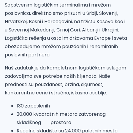
Sopstvenim logističkim terminalima i mrežom
poslovnica, direktno smo prisutni u Srbiji, Sloveniji,
Hrvatskoj, Bosni i Hercegovini, na tržištu Kosova kao i
u Severnoj Makedoniji, Crnoj Gori, Albaniji i Ukrajini.
Logistička rešenja u ostalim državama Evrope i sveta
obezbeđujemo mrežom pouzdanih i renomiranih
poslovnih partnera.
Naš zadatak je da kompletnom logističkom uslugom
zadovoljimo sve potrebe naših klijenata. Naše
prednosti su pouzdanost, brzina, sigurnost,
konkurentne cene i stručno, iskusno osoblje.
130 zaposlenih
20.000 kvadratnih metara zatvorenog
skladišnog prostora
Regalno skladište sa 24.000 paletnih mesta