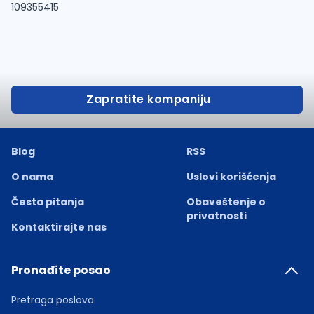
109355415
Zapratite kompaniju
Blog
RSS
O nama
Uslovi korišćenja
Česta pitanja
Obaveštenje o
privatnosti
Kontaktirajte nas
Pronađite posao
Pretraga poslova