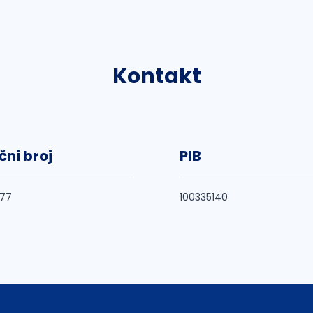
Kontakt
čni broj
PIB
677
100335140