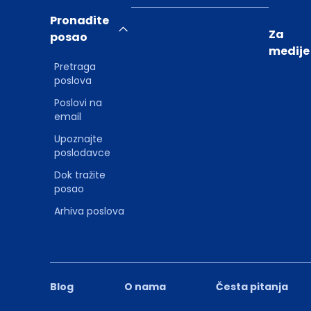
Pronađite
Za
posao
medije
Pretraga
poslova
Poslovi na
email
Upoznajte
poslodavce
Dok tražite
posao
Arhiva poslova
Blog
O nama
Česta pitanja