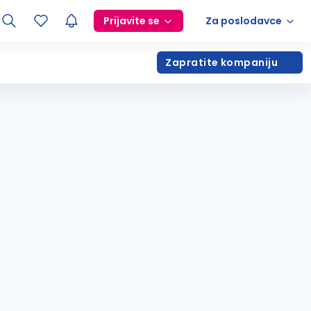
Prijavite se
Za poslodavce
Zapratite kompaniju