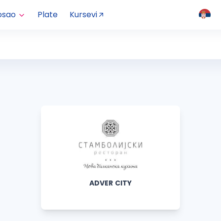
osao
Plate
Kursevi
ADVER CITY