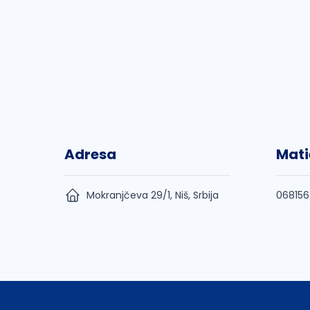
Adresa
Mati
Mokranjčeva 29/1, Niš, Srbija
06815