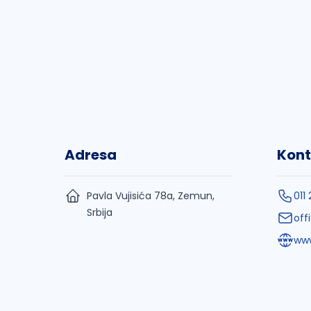
Adresa
Kont
Pavla Vujisića 78a, Zemun,
011
Srbija
off
ww