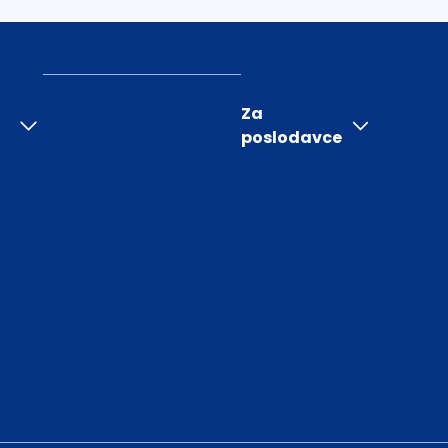
Za
poslodavce