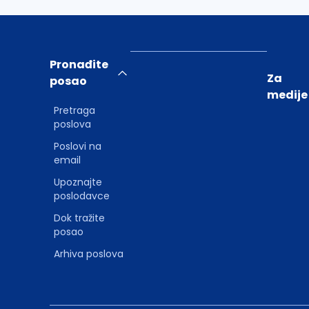
Pronađite
Za
posao
medije
Pretraga
poslova
Poslovi na
email
Upoznajte
poslodavce
Dok tražite
posao
Arhiva poslova