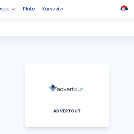
osao
Plate
Kursevi
ADVERTOUT