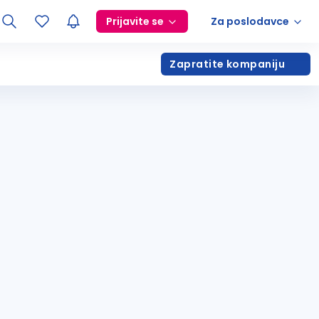
Prijavite se
Za poslodavce
Zapratite kompaniju