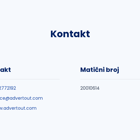
Kontakt
akt
Matični broj
 2772192
20010614
ice@advertout.com
w.advertout.com