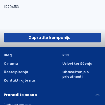
112794153
Zapratite kompaniju
Blog
RSS
O nama
Uslovi korišćenja
Česta pitanja
Obaveštenje o
privatnosti
Kontaktirajte nas
Pronađite posao
Pretraga poslova