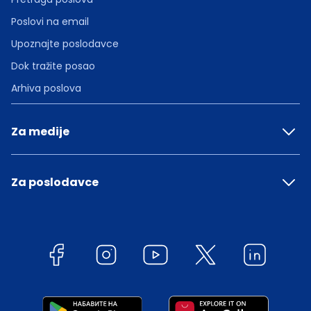
Poslovi na email
Upoznajte poslodavce
Dok tražite posao
Arhiva poslova
Za medije
Za poslodavce