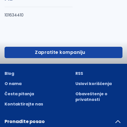
101634410
Zapratite kompaniju
Blog
RSS
O nama
Uslovi korišćenja
Česta pitanja
Obaveštenje o
privatnosti
Kontaktirajte nas
Pronađite posao