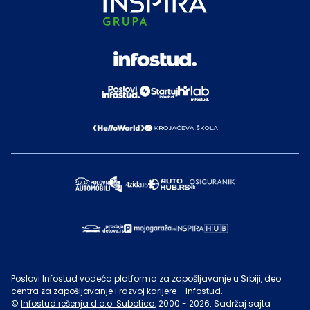
Poslovi Infostud vodeća platforma za zapošljavanje u Srbiji, deo
centra za zapošljavanje i razvoj karijere - Infostud.
©
Infostud rešenja d.o.o. Subotica
, 2000 -
2026
. Sadržaj sajta