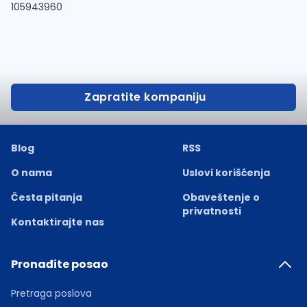
105943960
Zapratite kompaniju
Blog
RSS
O nama
Uslovi korišćenja
Česta pitanja
Obaveštenje o
privatnosti
Kontaktirajte nas
Pronađite posao
Pretraga poslova